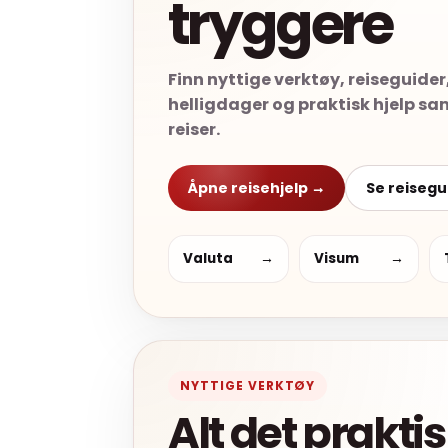
tryggere
Finn nyttige verktøy, reiseguider,
helligdager og praktisk hjelp sam
reiser.
Åpne reisehjelp →
Se reisegu
Valuta
→
Visum
→
NYTTIGE VERKTØY
Alt det prakti