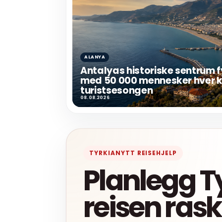
ALANYA
Antalyas historiske sentrum f
med 50 000 mennesker hver k
turistsesongen
08.08.2026
TYRKIANYTT REISEHJELP
Planlegg T
reisen ras