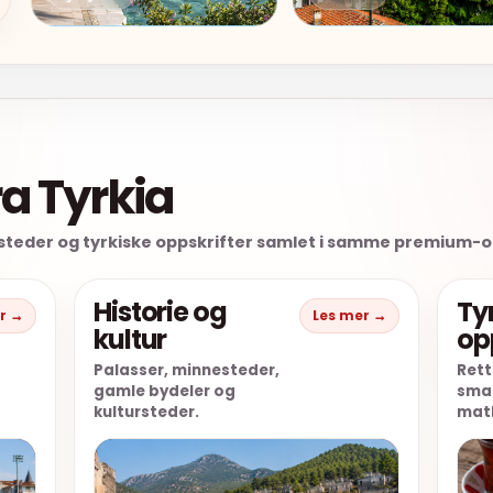
ra Tyrkia
tursteder og tyrkiske oppskrifter samlet i samme premium-
Historie og
Ty
r →
Les mer →
kultur
op
Palasser, minnesteder,
Rett
gamle bydeler og
smak
kultursteder.
matk