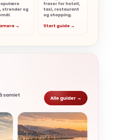
populære
fraser for hotell,
, strender og
taxi, restaurant
emål.
og shopping.
kamera →
Start guide →
på samlet
Alle guider →