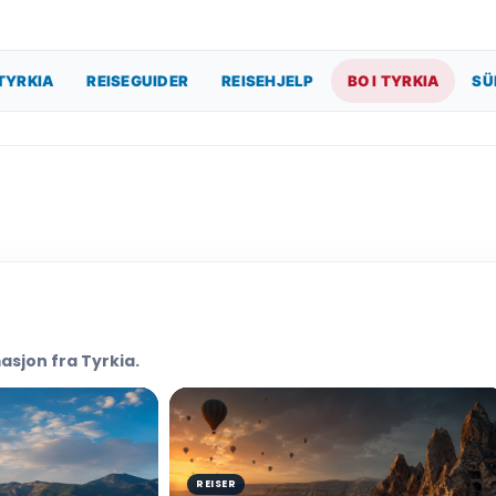
TYRKIA
REISEGUIDER
REISEHJELP
BO I TYRKIA
SÜ
asjon fra Tyrkia.
REISER