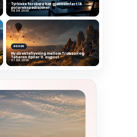
Tyrkiske forskere har gjennomført 16
polarekspedisjoner
08.08.2026
REISER
Ny direkteflyvning mellom Trabzon og
Teheran åpner 11. august
07.08.2026