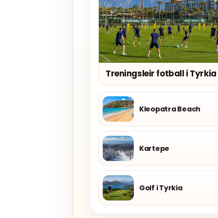
Treningsleir fotball i Tyrkia
Kleopatra Beach
Kartepe
Golf i Tyrkia