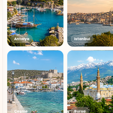
Antalya
Istanbul
Çeşme
Bursa