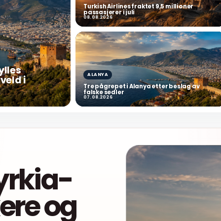
Turkish Airlines fraktet 9,5 millioner
passasjerer i juli
08.08.2026
ylles
ALANYA
veld i
Tre pågrepet i Alanya etter beslag av
falske sedler
07.08.2026
yrkia-
kere og