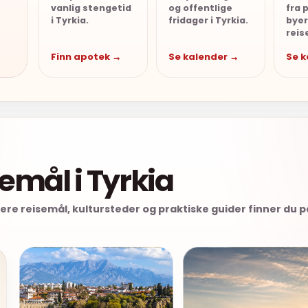
vanlig stengetid
og offentlige
fra 
i Tyrkia.
fridager i Tyrkia.
byer
reis
Finn apotek →
Se kalender →
Se 
semål i Tyrkia
Flere reisemål, kultursteder og praktiske guider finner du 