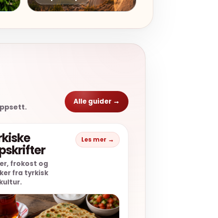
Alle guider →
oppsett.
rkiske
Les mer →
pskrifter
er, frokost og
er fra tyrkisk
ultur.