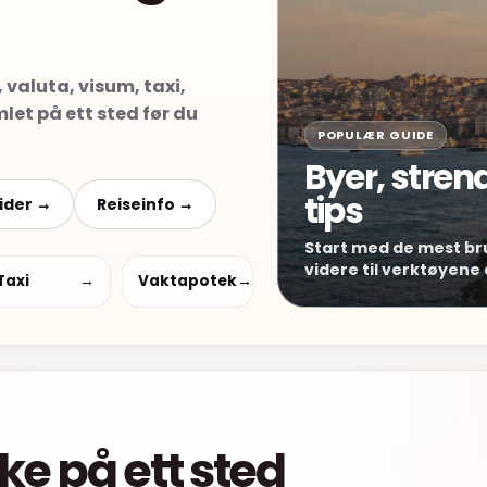
 valuta, visum, taxi,
let på ett sted før du
POPULÆR GUIDE
Byer, stren
tips
ider →
Reiseinfo →
Start med de mest br
videre til verktøyene
Taxi
→
Vaktapotek
→
ske på ett sted