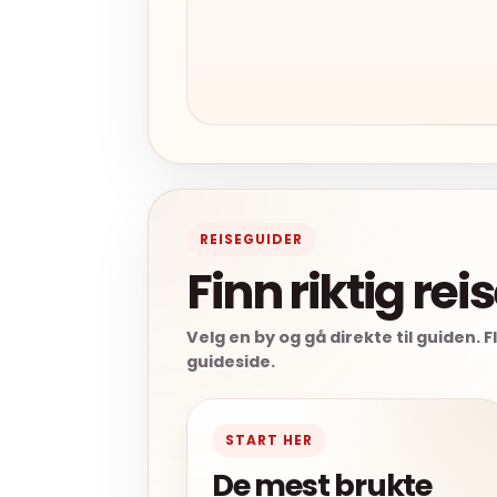
REISEGUIDER
Finn riktig rei
Velg en by og gå direkte til guiden. 
guideside.
START HER
De mest brukte