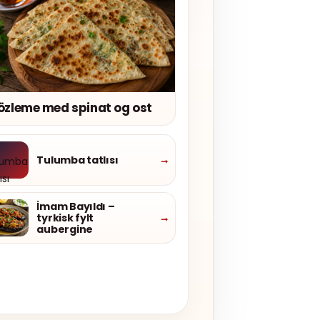
özleme med spinat og ost
Tulumba tatlısı
→
İmam Bayıldı –
tyrkisk fylt
→
aubergine