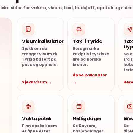
tiske sider for valuta, visum, taxi, budsjett, apotek og reis
Visumkalkulator
Taxi i Tyrkia
Tax
fly
Sjekk om du
Beregn cirka
trenger visum til
taxipris i tyrkiske
Se e
Tyrkia basert på
lire og norske
fra f
pass og opphold.
kroner.
hote
feri
Åpne kalkulator
Sjekk visum →
→
Bere
Vaktapotek
Helligdager
We
Finn apotek som
Se Bayram,
Se
er åpne etter
nasjonaldager
dir