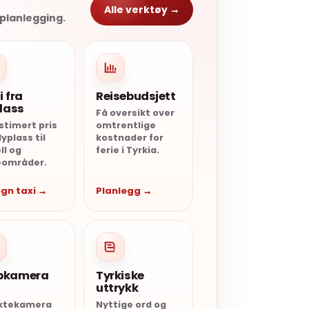
Alle verktøy →
eplanlegging.
i fra
Reisebudsjett
plass
Få oversikt over
stimert pris
omtrentlige
lyplass til
kostnader for
ll og
ferie i Tyrkia.
eområder.
gn taxi →
Planlegg →
bkamera
Tyrkiske
uttrykk
ektekamera
Nyttige ord og