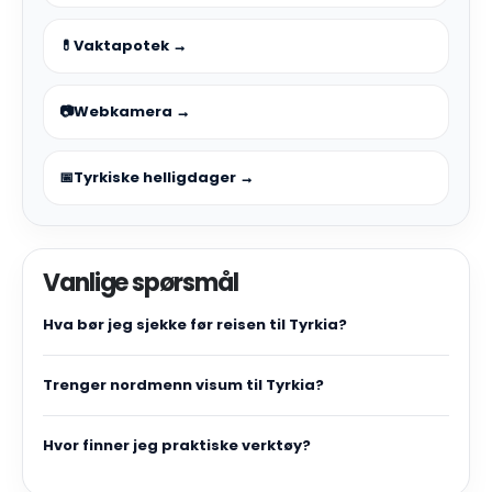
💊
Vaktapotek →
📷
Webkamera →
📅
Tyrkiske helligdager →
Vanlige spørsmål
Hva bør jeg sjekke før reisen til Tyrkia?
Trenger nordmenn visum til Tyrkia?
Hvor finner jeg praktiske verktøy?