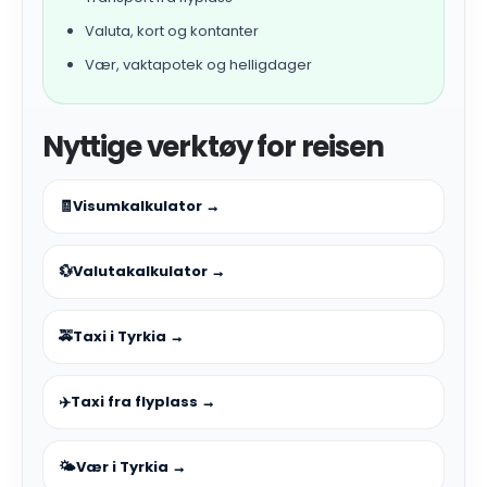
Valuta, kort og kontanter
Vær, vaktapotek og helligdager
Nyttige verktøy for reisen
🧾
Visumkalkulator →
💱
Valutakalkulator →
🚕
Taxi i Tyrkia →
✈️
Taxi fra flyplass →
🌤️
Vær i Tyrkia →