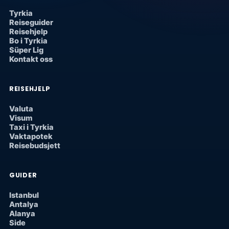
Tyrkia
Reiseguider
Reisehjelp
Bo i Tyrkia
Süper Lig
Kontakt oss
REISEHJELP
Valuta
Visum
Taxi i Tyrkia
Vaktapotek
Reisebudsjett
GUIDER
Istanbul
Antalya
Alanya
Side