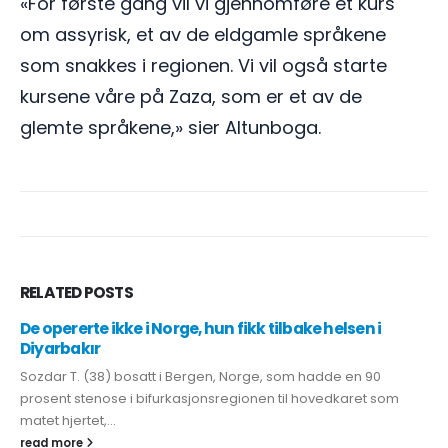
«For første gang vil vi gjennomføre et kurs
om assyrisk, et av de eldgamle språkene
som snakkes i regionen. Vi vil også starte
kursene våre på Zaza, som er et av de
glemte språkene,» sier Altunboga.
RELATED
POSTS
De opererte ikke i Norge, hun fikk tilbake helsen i
Diyarbakır
Sozdar T. (38) bosatt i Bergen, Norge, som hadde en 90
prosent stenose i bifurkasjonsregionen til hovedkaret som
matet hjertet,...
read more