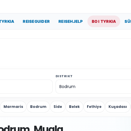
TYRKIA
REISEGUIDER
REISEHJELP
BO I TYRKIA
SÜ
DISTRIKT
Marmaris
Bodrum
Side
Belek
Fethiye
Kuşadası
Bodrum, Mugla