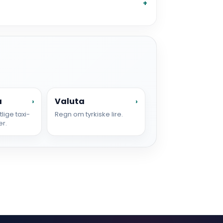
a
Valuta
›
›
lige taxi-
Regn om tyrkiske lire.
er.