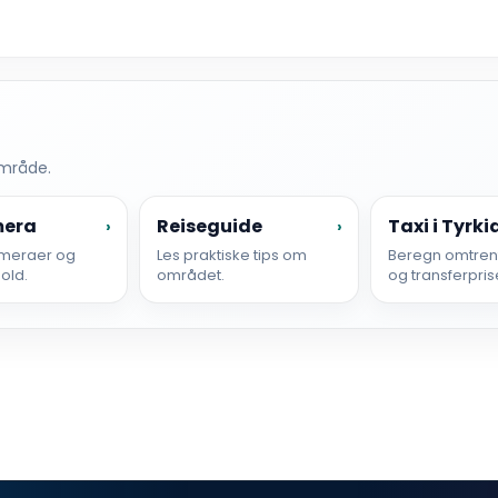
område.
mera
Reiseguide
Taxi i Tyrki
›
›
meraer og
Les praktiske tips om
Beregn omtrent
hold.
området.
og transferpris