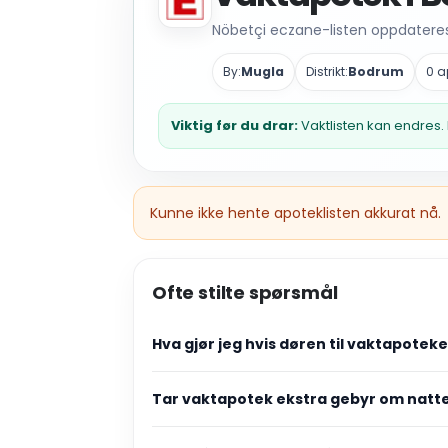
Nöbetçi eczane-listen oppdateres 
By:
Mugla
Distrikt:
Bodrum
0 a
Viktig før du drar:
Vaktlisten kan endres. 
Kunne ikke hente apoteklisten akkurat nå.
Ofte stilte spørsmål
Hva gjør jeg hvis døren til vaktapotek
Tar vaktapotek ekstra gebyr om natt