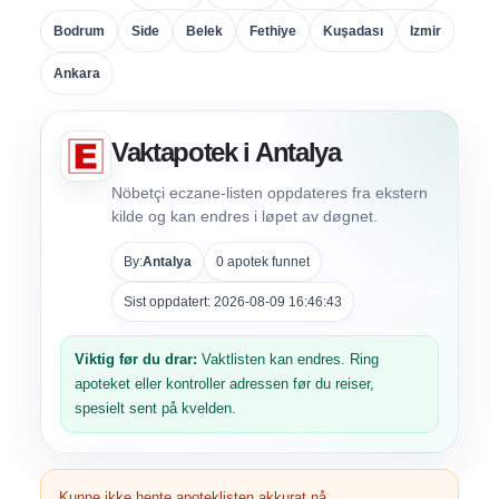
Bodrum
Side
Belek
Fethiye
Kuşadası
Izmir
Ankara
Vaktapotek i Antalya
Nöbetçi eczane-listen oppdateres fra ekstern
kilde og kan endres i løpet av døgnet.
By:
Antalya
0 apotek funnet
Sist oppdatert: 2026-08-09 16:46:43
Viktig før du drar:
Vaktlisten kan endres. Ring
apoteket eller kontroller adressen før du reiser,
spesielt sent på kvelden.
Kunne ikke hente apoteklisten akkurat nå.