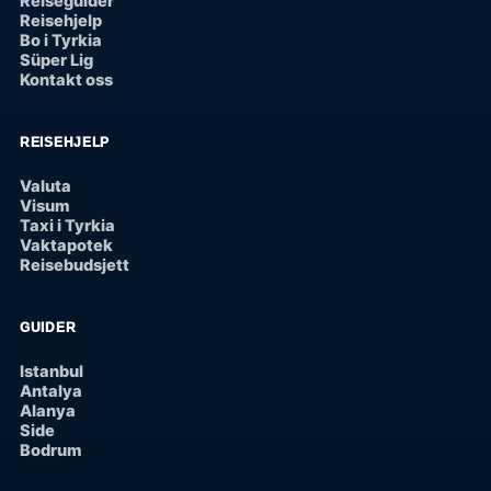
Reiseguider
Reisehjelp
Bo i Tyrkia
Süper Lig
Kontakt oss
REISEHJELP
Valuta
Visum
Taxi i Tyrkia
Vaktapotek
Reisebudsjett
GUIDER
Istanbul
Antalya
Alanya
Side
Bodrum