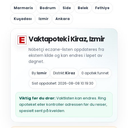
Marmaris
Bodrum
Side
Belek
Fethiye
Kuşadası
Izmir
Ankara
Vaktapotek i Kiraz, Izmir
Nöbetçi eczane-listen oppdateres fra
ekstern kilde og kan endres i løpet av
døgnet.
By:
Izmir
Distrikt:
Kiraz
0 apotek funnet
Sist oppdatert: 2026-08-08 10:19:30
Viktig før du drar:
Vaktlisten kan endres. Ring
apoteket eller kontroller adressen før du reiser,
spesielt sent på kvelden.