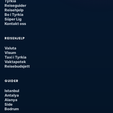
Tyrkia
Reiseguider
Reisehjelp
Bo i Tyrkia
Süper Lig
Kontakt oss
REISEHJELP
Valuta
Visum
Taxi i Tyrkia
Vaktapotek
Reisebudsjett
GUIDER
Istanbul
Antalya
Alanya
Side
Bodrum