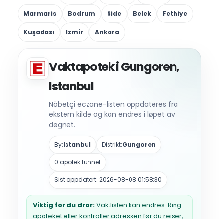
Marmaris
Bodrum
Side
Belek
Fethiye
Kuşadası
Izmir
Ankara
Vaktapotek i Gungoren,
Istanbul
Nöbetçi eczane-listen oppdateres fra
ekstern kilde og kan endres i løpet av
døgnet.
By:
Istanbul
Distrikt:
Gungoren
0 apotek funnet
Sist oppdatert: 2026-08-08 01:58:30
Viktig før du drar:
Vaktlisten kan endres. Ring
apoteket eller kontroller adressen før du reiser,