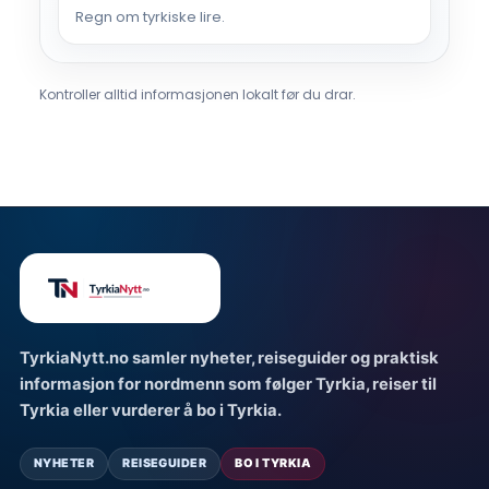
Regn om tyrkiske lire.
Kontroller alltid informasjonen lokalt før du drar.
TyrkiaNytt.no samler nyheter, reiseguider og praktisk
informasjon for nordmenn som følger Tyrkia, reiser til
Tyrkia eller vurderer å bo i Tyrkia.
NYHETER
REISEGUIDER
BO I TYRKIA