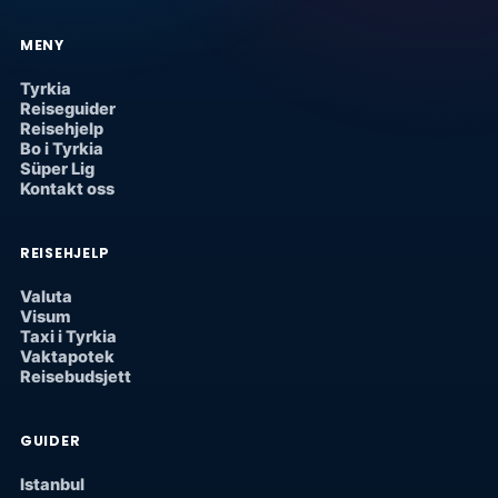
MENY
Tyrkia
Reiseguider
Reisehjelp
Bo i Tyrkia
Süper Lig
Kontakt oss
REISEHJELP
Valuta
Visum
Taxi i Tyrkia
Vaktapotek
Reisebudsjett
GUIDER
Istanbul