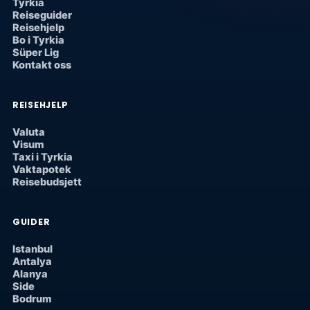
Tyrkia
Reiseguider
Reisehjelp
Bo i Tyrkia
Süper Lig
Kontakt oss
REISEHJELP
Valuta
Visum
Taxi i Tyrkia
Vaktapotek
Reisebudsjett
GUIDER
Istanbul
Antalya
Alanya
Side
Bodrum