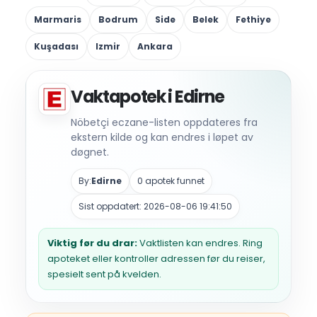
Marmaris
Bodrum
Side
Belek
Fethiye
Kuşadası
Izmir
Ankara
Vaktapotek i Edirne
Nöbetçi eczane-listen oppdateres fra
ekstern kilde og kan endres i løpet av
døgnet.
By:
Edirne
0 apotek funnet
Sist oppdatert: 2026-08-06 19:41:50
Viktig før du drar:
Vaktlisten kan endres. Ring
apoteket eller kontroller adressen før du reiser,
spesielt sent på kvelden.