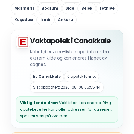
Marmaris
Bodrum
Side
Belek
Fethiye
Kuşadası
Izmir
Ankara
Vaktapotek i Canakkale
Nöbetçi eczane-listen oppdateres fra
ekstern kilde og kan endres i løpet av
døgnet.
By:
Canakkale
0 apotek funnet
Sist oppdatert: 2026-08-08 05:55:44
Viktig før du drar:
Vaktlisten kan endres. Ring
apoteket eller kontroller adressen før du reiser,
spesielt sent på kvelden.