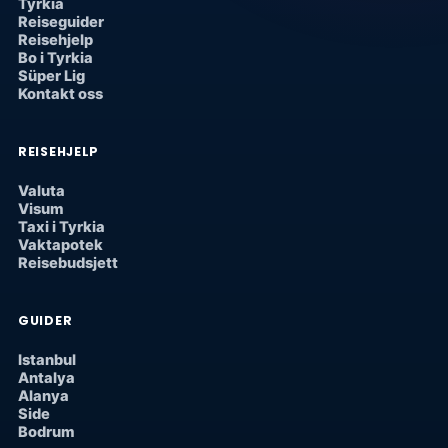
Tyrkia
Reiseguider
Reisehjelp
Bo i Tyrkia
Süper Lig
Kontakt oss
REISEHJELP
Valuta
Visum
Taxi i Tyrkia
Vaktapotek
Reisebudsjett
GUIDER
Istanbul
Antalya
Alanya
Side
Bodrum