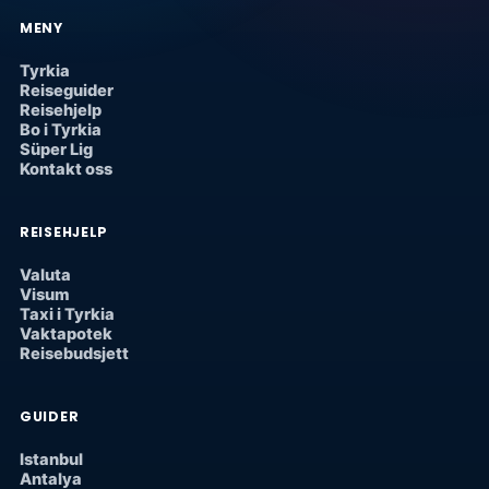
MENY
Tyrkia
Reiseguider
Reisehjelp
Bo i Tyrkia
Süper Lig
Kontakt oss
REISEHJELP
Valuta
Visum
Taxi i Tyrkia
Vaktapotek
Reisebudsjett
GUIDER
Istanbul
Antalya