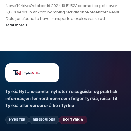
NewsTürkiyeOctober 16 2024 16:51:52Accomplice gets over
5,000 years in Ankara bombing retrialANKARAMehmet Veysi
Dolaşan, found to have transported explosives used...
read more
TyrkiaNytt.no samler nyheter, reiseguider og praktisk
informasjon for nordmenn som følger Tyrkia, reiser til
Tyrkia eller vurderer å bo i Tyrkia.
NYHETER
REISEGUIDER
BO I TYRKIA