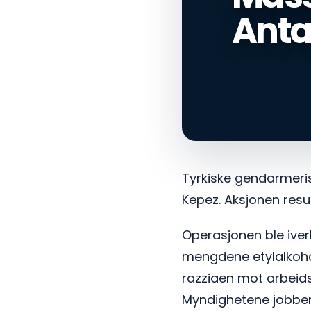
Anta
Tyrkiske gendarmeris
Kepez. Aksjonen resul
Operasjonen ble iver
mengdene etylalkohol
razziaen mot arbeidsl
Myndighetene jobber