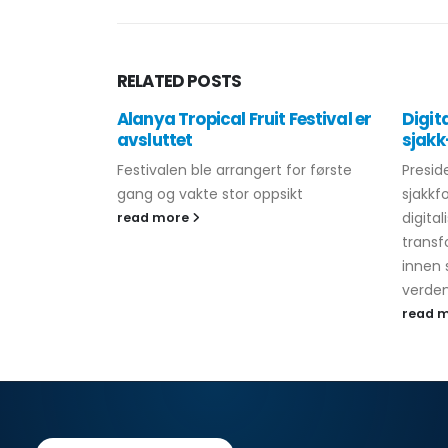
RELATED
POSTS
Alanya Tropical Fruit Festival er
Digit
avsluttet
sjakk
Festivalen ble arrangert for første
Presid
gang og vakte stor oppsikt
sjakkf
digital
read more
transf
innen 
verden
read 