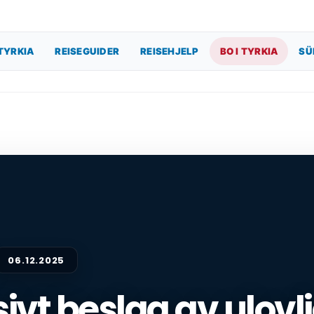
TYRKIA
REISEGUIDER
REISEHJELP
BO I TYRKIA
SÜ
06.12.2025
vt beslag av ulovli