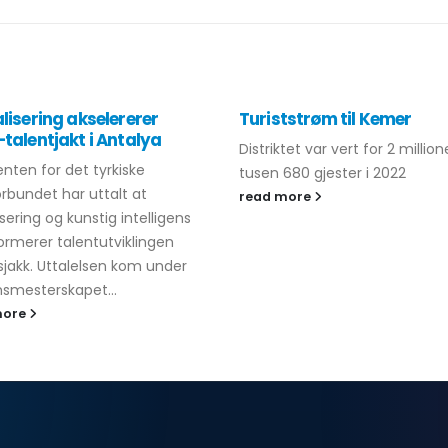
alisering akselererer
Turiststrøm til Kemer
-talentjakt i Antalya
Distriktet var vert for 2 million
enten for det tyrkiske
tusen 680 gjester i 2022
orbundet har uttalt at
read more
isering og kunstig intelligens
ormerer talentutviklingen
sjakk. Uttalelsen kom under
smesterskapet...
more