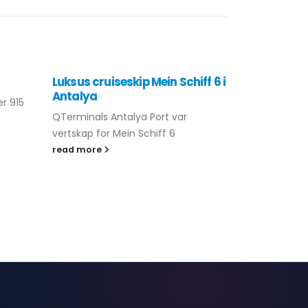
Luksus cruiseskip Mein Schiff 6 i
GastroAnt
Antalya
er 915
Fagfolk fra
QTerminals Antalya Port var
møttes
vertskap for Mein Schiff 6
read more
read more