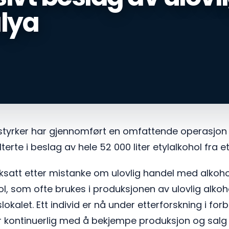
lya
tyrker har gjennomført en omfattende operasjon i
terte i beslag av hele 52 000 liter etylalkohol fra e
ksatt etter mistanke om ulovlig handel med alkohol
, som ofte brukes i produksjonen av ulovlig alkoho
okalet. Ett individ er nå under etterforskning i fo
 kontinuerlig med å bekjempe produksjon og salg 