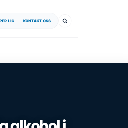
PER LIG
KONTAKT OSS
g alkohol i