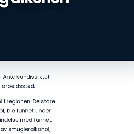
 Antalya-distriktet
t arbeidssted.
 i regionen. De store
l, ble funnet under
rbindelse med funnet.
av smugleralkohol,