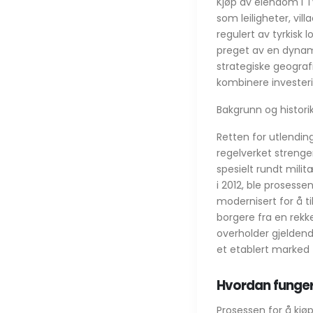
Kjøp av eiendom i T
som leiligheter, vil
regulert av tyrkisk 
preget av en dynamis
strategiske geograf
kombinere investerin
Bakgrunn og histori
Retten for utlendinge
regelverket strenge
spesielt rundt mili
i 2012, ble prosesse
modernisert for å t
borgere fra en rekk
overholder gjeldende
et etablert marked 
Hvordan funger
Prosessen for å kjø