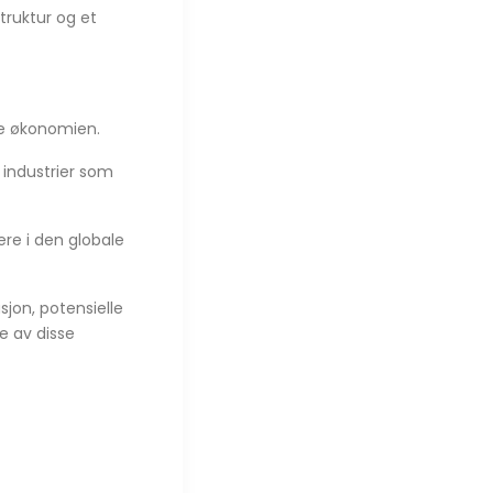
struktur og et
ale økonomien.
 industrier som
ere i den globale
sjon, potensielle
se av disse