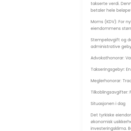
takserte verdi. Denn
betaler hele beløpe
Moms (KDV): For nyb
eiendommens større
Stempelavgift og d
administrative geby
Advokathonorar: Var
Takseringsgebyr: En f
Meglerhonorar: Trad
Tilkoblingsavgifter:
Situasjonen i dag
Det tyrkiske eiend
økonomisk usikkerhet
investeringsklima. B