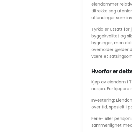
eiendommer relativt
tiltrekke seg utenla
utlendinger som inv
Tyrkia er utsatt for 
byggekvalitet og si
bygninger, men det 
overholder gjeldende
være et satsingsomr
Hvorfor er dette
Kjøp av eiendom i Ty
nasjon. For kjøpere 
Investering: Eiendom
over tid, spesielt i
Ferie- eller pensjoni
sammenlignet med 