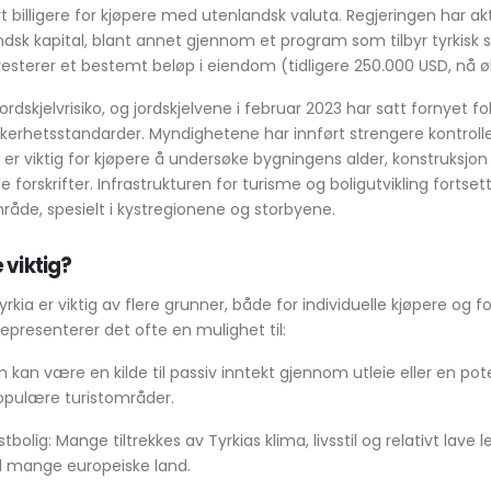
 billigere for kjøpere med utenlandsk valuta. Regjeringen har akt
ndsk kapital, blant annet gjennom et program som tilbyr tyrkisk s
esterer et bestemt beløp i eiendom (tidligere 250.000 USD, nå øk
jordskjelvrisiko, og jordskjelvene i februar 2023 har satt fornyet f
kkerhetsstandarder. Myndighetene har innført strengere kontroller
er viktig for kjøpere å undersøke bygningens alder, konstruksjo
 forskrifter. Infrastrukturen for turisme og boligutvikling fortsett
åde, spesielt i kystregionene og storbyene.
 viktig?
rkia er viktig av flere grunner, både for individuelle kjøpere og f
representerer det ofte en mulighet til:
 kan være en kilde til passiv inntekt gjennom utleie eller en pot
 populære turistområder.
stbolig: Mange tiltrekkes av Tyrkias klima, livsstil og relativt lave
mange europeiske land.