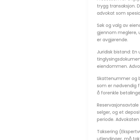
trygg transaksjon. D
advokat som spesial
Søk og valg av eien
gjennom meglere, ut
er avgjørende.
Juridisk bistand: E
tinglysingsdokument (
eiendommen. Advokat
Skattenummer og ba
som er nødvendig for
å forenkle betalinge
Reservasjonsavtale
selger, og et depo
periode. Advokaten
Taksering (Ekspertv
utlendinger, må taks