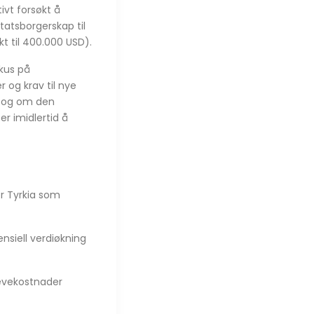
ivt forsøkt å
tatsborgerskap til
t til 400.000 USD).
okus på
 og krav til nye
n og om den
er imidlertid å
or Tyrkia som
ensiell verdiøkning
 levekostnader