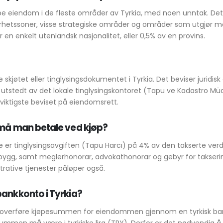
pe eiendom i de fleste områder av Tyrkia, med noen unntak. Det 
kerhetssoner, visse strategiske områder og områder som utgjør m
en enkelt utenlandsk nasjonalitet, eller 0,5% av en provins.
e skjøtet eller tinglysingsdokumentet i Tyrkia. Det beviser juridisk 
tstedt av det lokale tinglysingskontoret (Tapu ve Kadastro Mü
iktigste beviset på eiendomsrett.
 må man betale ved kjøp?
e er tinglysingsavgiften (Tapu Harcı) på 4% av den takserte verd
gg, samt meglerhonorar, advokathonorar og gebyr for takserin
trative tjenester påløper også.
bankkonto i Tyrkia?
å overføre kjøpesummen for eiendommen gjennom en tyrkisk bank