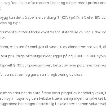
e avgiften deles ofte mellom kjøper og selger, men i praksis er d
t.
ygg kan det påløpe merverdiavgift (KDV) på 1%, 8% eller 18% a
lse og type.
okumentavgifter: Mindre avgifter for utstedelse av Tapu-doku
rer.
ierer, men anslås vanligvis til rundt 1% av eiendommens verdi, el
ast pris, ifølge offentlige kilder, ligger på ca. 3.000 – 5.000 tyrkis
isjonelt 2-3% av kjøpesummen, betalt av hver part, men kan var
 For vann, strøm og gass, samt registrering av disse.
omsmarkedet har de siste årene vært preget av betydelig vekst
. Høy inflasjon og den tyrkiske liraens svingninger har påvirket 
oligprisene har steget betraktelig i lokale termer, men valutasve