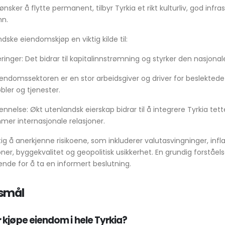
nsker å flytte permanent, tilbyr Tyrkia et rikt kulturliv, god infra
n.
ndske eiendomskjøp en viktig kilde til:
ringer: Det bidrar til kapitalinnstrømning og styrker den nasjon
endomssektoren er en stor arbeidsgiver og driver for beslektede
ler og tjenester.
ennelse: Økt utenlandsk eierskap bidrar til å integrere Tyrkia tett
er internasjonale relasjoner.
ktig å anerkjenne risikoene, som inkluderer valutasvingninger, infla
oner, byggekvalitet og geopolitisk usikkerhet. En grundig forståel
ende for å ta en informert beslutning.
rsmål
 kjøpe eiendom i hele Tyrkia?