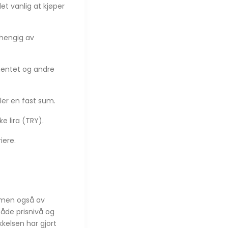
et vanlig at kjøper
vhengig av
mentet og andre
ler en fast sum.
ke lira (TRY).
iere.
, men også av
både prisnivå og
kkelsen har gjort