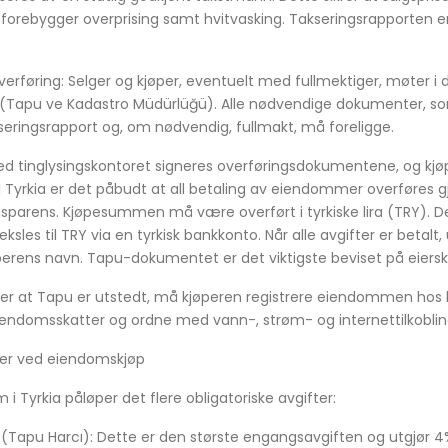
orebygger overprising samt hvitvasking. Takseringsrapporten er 
føring: Selger og kjøper, eventuelt med fullmektiger, møter i d
t (Tapu ve Kadastro Müdürlüğü). Alle nødvendige dokumenter, s
eringsrapport og, om nødvendig, fullmakt, må foreligge.
Ved tinglysingskontoret signeres overføringsdokumentene, og 
. I Tyrkia er det påbudt at all betaling av eiendommer overføres 
ansparens. Kjøpesummen må være overført i tyrkiske lira (TRY). 
ksles til TRY via en tyrkisk bankkonto. Når alle avgifter er betalt
øperens navn. Tapu-dokumentet er det viktigste beviset på eierska
Etter at Tapu er utstedt, må kjøperen registrere eiendommen h
eiendomsskatter og ordne med vann-, strøm- og internettilkobling 
der ved eiendomskjøp
i Tyrkia påløper det flere obligatoriske avgifter:
ng (Tapu Harcı): Dette er den største engangsavgiften og utgjø