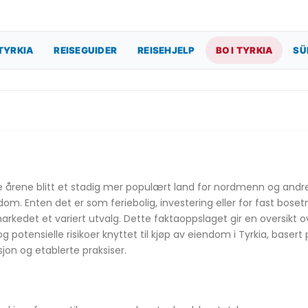
TYRKIA
REISEGUIDER
REISEHJELP
BO I TYRKIA
SÜ
e årene blitt et stadig mer populært land for nordmenn og and
om. Enten det er som feriebolig, investering eller for fast bosetni
rkedet et variert utvalg. Dette faktaoppslaget gir en oversikt o
og potensielle risikoer knyttet til kjøp av eiendom i Tyrkia, basert 
sjon og etablerte praksiser.