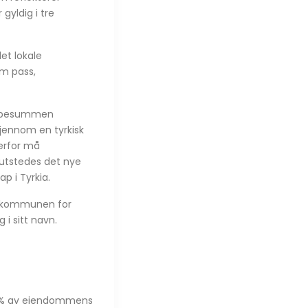
gyldig i tre
et lokale
om pass,
kjøpesummen
gjennom en tyrkisk
Derfor må
, utstedes det nye
p i Tyrkia.
os kommunen for
i sitt navn.
r 4% av eiendommens