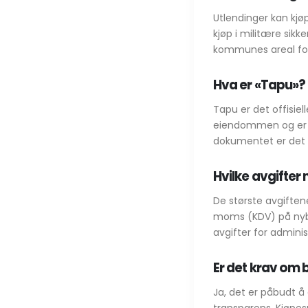
Utlendinger kan kjø
kjøp i militære sik
kommunes areal for 
Hva er «Tapu»?
Tapu er det offisiell
eiendommen og er u
dokumentet er det v
Hvilke avgifter
De største avgiften
moms (KDV) på nyby
avgifter for adminis
Er det krav om 
Ja, det er påbudt 