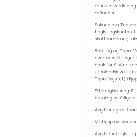
markedsverdien og f
måneder.
Søknad om Tapu-over
tinglysingskontore
skattenummer, taks
Betaling og Tapu: 
overføres til selger
bank for å sikre tr
utenlandsk valuta ve
Tapu (skjøtet) i kj
Etterregistrering: 
betaling av årlige 
Avgifter og kostna
Ved kjøp av eiendom 
Avgift for tinglysi