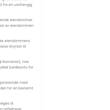
and fra en uavhengig
passende eiendommer
kelse av eiendommen
sjekke eiendommens
ister knyttet til
i Numarası), noe
yrkisk bankkonto for
asjonsavtale med
edet for en bestemt
lges til
n reflekterer