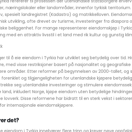
yrkia refererer til prosessen der utenlandske statsborgere erver
laer, næringslokaler eller landområder, innenfor tyrkisk territoriu
lov, spesielt landregistret (Kadastro) og matrikkelloven. Eiendoms
k utvikling, ofte drevet av turisme, investeringer fra diaspora o
iske beliggenhet. For mange representerer eiendomskjøp i Tyrkia 
g med en attraktiv livsstil i et land med rik kultur og gunstig kli
kk
r til å eie eiendom i Tyrkia har utviklet seg betydelig over tid. Hi
re, med visse restriksjoner basert på nasjonalitet og geografiske
tære områder. Etter reformer på begynnelsen av 2000-tallet, og s
n forenklet og tilgjengeligheten for utenlandske kjøpere betydeli
iltrekke seg utenlandske investeringer og stimulere eiendomssek
e land, inkludert Norge, kjøpe eiendom uten betydelige hindringer
 lovverk. Disse reformene har bidratt til en sterk vekst i sektoren 
for internasjonale eiendomskjøpere.
er det?
pe eiendom i Tyrkia innebærer flere trinn og krever nøye oppfølgi