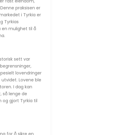
ver fast eiendom,
m. Denne praksisen er
markedet i Tyrkia er
g Tyrkias
en mulighet til å
ma.
storisk sett var
 begrensninger,
pesielt lovendringer
g utvidet. Lovene ble
toren. I dag kan
, så lenge de
og gjort Tyrkia til
ng for å sikre en