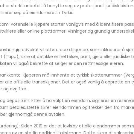
et er sterkt anbefalt å benytte seg av profesjonell juridisk bist
iserer seg på eiendomsrett i Tyrkia.
dom: Potensielle kjøpere starter vanligvis med å identifisere 
viklere eller online plattformer. Visninger og grundig undersø
n uavhengig advokat vil utføre due diligence, som inkluderer å 
Tapu), sikre at det ikke er heftelser, pant, gjeld eller juridiske tv
en vil også bekrefte at selger er den rettmessige eieren.
nkkonto: Kjøperen må innhente et tyrkisk skattenummer (Verg
 alle offisielle transaksjoner. Det er også vanlig å opprette en t
r og avgifter.
 og depositum: Etter å ha valgt en eiendom, signeres en reserv
situm betales. Dette sikrer eiendommen og trekker den fra mark
 bør gjennomgå denne avtalen.
urdering): Siden 2019 er det et lovkrav at alle eiendommer som se
eres av en statlig godkjent takstmann. Dette sikrer at salgsprise