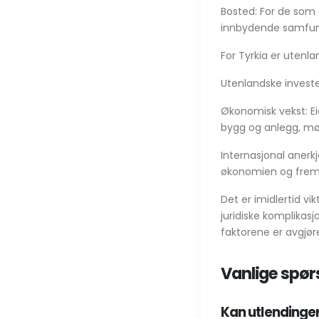
Bosted: For de som ø
innbydende samfun
For Tyrkia er utenla
Utenlandske investe
Økonomisk vekst: Ei
bygg og anlegg, møb
Internasjonal anerkj
økonomien og fremm
Det er imidlertid vi
juridiske komplikasj
faktorene er avgjør
Vanlige spø
Kan utlendinger