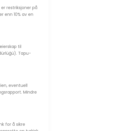
er restriksjoner på
er enn 10% av en
eierskap til
dürlüğü). Tapu-
ien, eventuell
gsrapport. Mindre
 for å sikre