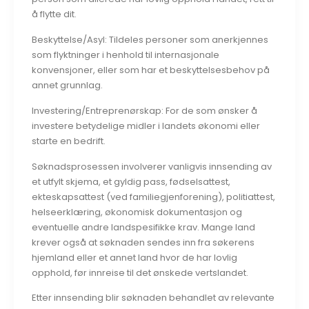
å flytte dit.
Beskyttelse/Asyl: Tildeles personer som anerkjennes
som flyktninger i henhold til internasjonale
konvensjoner, eller som har et beskyttelsesbehov på
annet grunnlag.
Investering/Entreprenørskap: For de som ønsker å
investere betydelige midler i landets økonomi eller
starte en bedrift.
Søknadsprosessen involverer vanligvis innsending av
et utfylt skjema, et gyldig pass, fødselsattest,
ekteskapsattest (ved familiegjenforening), politiattest,
helseerklæring, økonomisk dokumentasjon og
eventuelle andre landspesifikke krav. Mange land
krever også at søknaden sendes inn fra søkerens
hjemland eller et annet land hvor de har lovlig
opphold, før innreise til det ønskede vertslandet.
Etter innsending blir søknaden behandlet av relevante