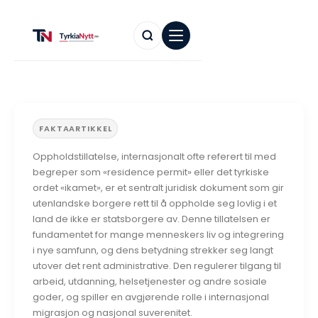
FAKTAARTIKKEL
Oppholdstillatelse, internasjonalt ofte referert til med
begreper som «residence permit» eller det tyrkiske
ordet «ikamet», er et sentralt juridisk dokument som gir
utenlandske borgere rett til å oppholde seg lovlig i et
land de ikke er statsborgere av. Denne tillatelsen er
fundamentet for mange menneskers liv og integrering
i nye samfunn, og dens betydning strekker seg langt
utover det rent administrative. Den regulerer tilgang til
arbeid, utdanning, helsetjenester og andre sosiale
goder, og spiller en avgjørende rolle i internasjonal
migrasjon og nasjonal suverenitet.