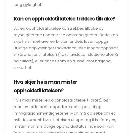
lang gyldighet.
Kan en oppholdstillatelse trekkes tilbake?
Ja, en oppholdstillatelse kan trekkes tilbake av
myndighetene under visse omstendigheter. Dette kan
skje hvis innehaveren bryter landets lover, oppgir
uriktige opplysninger i søknaden, ikke lenger oppfyller
vilkårene for tillatelsen (f.eks. avslutter studiene uten å
ha fullført), eller anses som en trussel mot nasjonal
sikkerhet.
Hva skjer hvis man mister
oppholdstillatelsen?
Hvis man mister en oppholdstillatelse (kortet), bør
man umiddelbart rapportere det til politiet og
immigrasjonsmyndighetene. Man må da søke om et
nytt dokument. Hvis tillatelsen utløper og ikke fornyes,
mister man sin lovlige oppholdsstatus, noe som kan
føre til bøter, utvisning eller vanskeligheter med