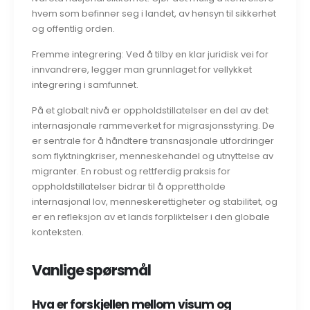
hvem som befinner seg i landet, av hensyn til sikkerhet
og offentlig orden.
Fremme integrering: Ved å tilby en klar juridisk vei for
innvandrere, legger man grunnlaget for vellykket
integrering i samfunnet.
På et globalt nivå er oppholdstillatelser en del av det
internasjonale rammeverket for migrasjonsstyring. De
er sentrale for å håndtere transnasjonale utfordringer
som flyktningkriser, menneskehandel og utnyttelse av
migranter. En robust og rettferdig praksis for
oppholdstillatelser bidrar til å opprettholde
internasjonal lov, menneskerettigheter og stabilitet, og
er en refleksjon av et lands forpliktelser i den globale
konteksten.
Vanlige spørsmål
Hva er forskjellen mellom visum og