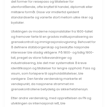
det former for reisepass og tillatelser for
utenforstående, ofte knyttet til handel, diplomati eller
militære formål. Disse var imidlertid sjeldent
standardiserte og varierte stort mellom ulike riker og
bystater.
Utviklingen av moderne nasjonalstater fra 1600-tallet
og fremover førte til en gradvis institusjonalisering av
grensekontroll og immigrasjonslovgivning. Behovet for
å definere statsborgerskap og beskytte nasjonale
interesser ble stadig viktigere. På 1800- og tidlig 1900-
tall, preget av store folkevandringer og
industrialisering, ble det mer systematisk å kreve
identifikasjon og tillatelser for lengre opphold. Pass og
visum, som forløpere til oppholdstillatelser, ble
vanligere. Den første verdenskrig markerte et
vendepunkt, da nasjonene strammet inn
grensekontrollene betydelig av sikkerhetshensyn.
Etter andre verdenskrig, med opprettelsen av FN og
utviklingen av internasjonal rett, ble