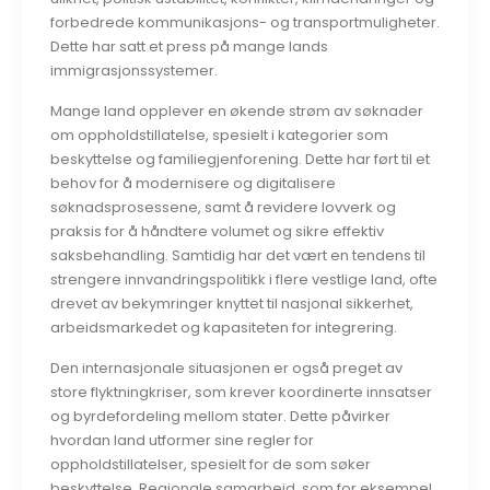
forbedrede kommunikasjons- og transportmuligheter.
Dette har satt et press på mange lands
immigrasjonssystemer.
Mange land opplever en økende strøm av søknader
om oppholdstillatelse, spesielt i kategorier som
beskyttelse og familiegjenforening. Dette har ført til et
behov for å modernisere og digitalisere
søknadsprosessene, samt å revidere lovverk og
praksis for å håndtere volumet og sikre effektiv
saksbehandling. Samtidig har det vært en tendens til
strengere innvandringspolitikk i flere vestlige land, ofte
drevet av bekymringer knyttet til nasjonal sikkerhet,
arbeidsmarkedet og kapasiteten for integrering.
Den internasjonale situasjonen er også preget av
store flyktningkriser, som krever koordinerte innsatser
og byrdefordeling mellom stater. Dette påvirker
hvordan land utformer sine regler for
oppholdstillatelser, spesielt for de som søker
beskyttelse. Regionale samarbeid, som for eksempel