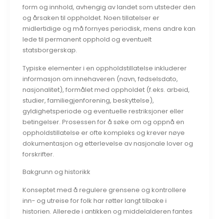
form og innhold, avhengig av landet som utsteder den
og årsaken til oppholdet. Noen tillatelser er
midlertidige og må fornyes periodisk, mens andre kan
lede til permanent opphold og eventuelt
statsborgerskap.
Typiske elementer i en oppholdstillatelse inkluderer
informasjon om innehaveren (navn, fødselsdato,
nasjonalitet), formålet med oppholdet (f.eks. arbeid,
studier, familiegjenforening, beskyttelse),
gyldighetsperiode og eventuelle restriksjoner eller
betingelser. Prosessen for å søke om og oppnå en
oppholdstillatelse er ofte kompleks og krever nøye
dokumentasjon og etterlevelse av nasjonale lover og
forskrifter.
Bakgrunn og historikk
Konseptet med å regulere grensene og kontrollere
inn- og utreise for folk har røtter langt tilbake i
historien. Allerede i antikken og middelalderen fantes