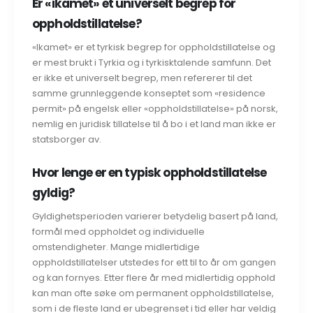
Er «ikamet» et universelt begrep for
oppholdstillatelse?
«Ikamet» er et tyrkisk begrep for oppholdstillatelse og
er mest brukt i Tyrkia og i tyrkisktalende samfunn. Det
er ikke et universelt begrep, men refererer til det
samme grunnleggende konseptet som «residence
permit» på engelsk eller «oppholdstillatelse» på norsk,
nemlig en juridisk tillatelse til å bo i et land man ikke er
statsborger av.
Hvor lenge er en typisk oppholdstillatelse
gyldig?
Gyldighetsperioden varierer betydelig basert på land,
formål med oppholdet og individuelle
omstendigheter. Mange midlertidige
oppholdstillatelser utstedes for ett til to år om gangen
og kan fornyes. Etter flere år med midlertidig opphold
kan man ofte søke om permanent oppholdstillatelse,
som i de fleste land er ubegrenset i tid eller har veldig