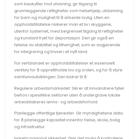
som beskytter mot utvisning, gir tilgang til
grunnleggende rettigheter som helsehjelp, utdanning
for barn og mulighet til å arbeide lovlig. Uten en
oppholdstillatelse risikerer man et liv i skyggene,
utenfor systemet, med begrenset tilgang til rettigheter
og konstant frykt for deportasjon. Den gir også en
følelse av stabilitet og tilhørighet, som er avgjørende
for integrering og trivsel i et nytt land.
For vertslandet er oppholdstillatelser et essensielt
verktøy for å opprettholde lov og orden, og for å styre
samfunnsutviklingen. Den bidrar til å:
Regulere arbeidsmarkedet: Sikrer at innvandrere fyller
behov i spesifikke sektorer uten å undergrave lokale
arbeidstakeres lønns- og arbeidsforhold.
Planlegge offentlige tjenester: Gir myndighetene data
for å planlegge kapasitet innenfor helse, skole, bolig
og infrastruktur.
Ivareta nasjonal sikkerhet: Gjør det mulig å kontrollere