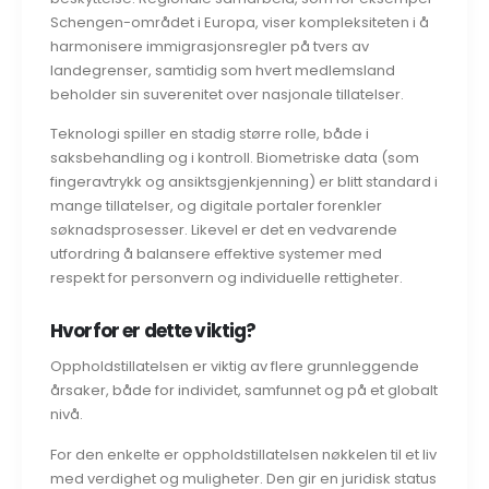
Schengen-området i Europa, viser kompleksiteten i å
harmonisere immigrasjonsregler på tvers av
landegrenser, samtidig som hvert medlemsland
beholder sin suverenitet over nasjonale tillatelser.
Teknologi spiller en stadig større rolle, både i
saksbehandling og i kontroll. Biometriske data (som
fingeravtrykk og ansiktsgjenkjenning) er blitt standard i
mange tillatelser, og digitale portaler forenkler
søknadsprosesser. Likevel er det en vedvarende
utfordring å balansere effektive systemer med
respekt for personvern og individuelle rettigheter.
Hvorfor er dette viktig?
Oppholdstillatelsen er viktig av flere grunnleggende
årsaker, både for individet, samfunnet og på et globalt
nivå.
For den enkelte er oppholdstillatelsen nøkkelen til et liv
med verdighet og muligheter. Den gir en juridisk status