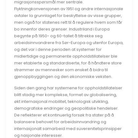
migrasjonsspørsmål mer sentrale.
Flyktningkonvensjonen av 1951 og andre internasjonale
avtaler la grunnlaget for beskyttelse av visse grupper,
men også for statenes rett til å regulere hvem som får
bo innenfor deres grenser. Industriland i Europa
begynte på 1950- og 60-tallet å tiltrekke seg
arbeidsinnvandrere fra Sør-Europa og utenfor Europa,
og det var i denne perioden at systemer for
midlertidige og permanente oppholdstillatelser ble
mer etablerte og standardiserte, for å håndtere store
strømmer av mennesker som ønsket å bidra til
gjenoppbyggingen og den økonomiske veksten.
Siden den gang har systemene for oppholdstillatelser
blitt stadig mer komplekse, formet av globalisering,
økt internasjonal mobilitet, teknologisk utvikling,
demografiske endringer og geopolitiske hendelser.
De reflekterer et kontinuerlig forsøk fra stater på å
balansere behovet for arbeidsinnvandring og
internasjonalt samarbeid med suverenitetsprinsipper
og nasjonale interesser.