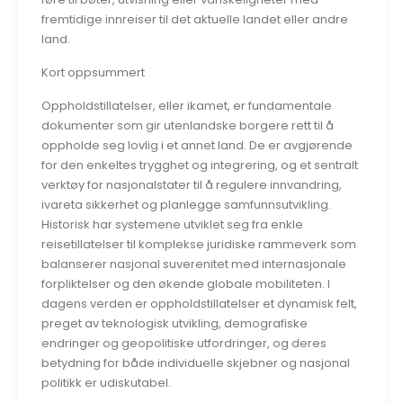
fremtidige innreiser til det aktuelle landet eller andre
land.
Kort oppsummert
Oppholdstillatelser, eller ikamet, er fundamentale
dokumenter som gir utenlandske borgere rett til å
oppholde seg lovlig i et annet land. De er avgjørende
for den enkeltes trygghet og integrering, og et sentralt
verktøy for nasjonalstater til å regulere innvandring,
ivareta sikkerhet og planlegge samfunnsutvikling.
Historisk har systemene utviklet seg fra enkle
reisetillatelser til komplekse juridiske rammeverk som
balanserer nasjonal suverenitet med internasjonale
forpliktelser og den økende globale mobiliteten. I
dagens verden er oppholdstillatelser et dynamisk felt,
preget av teknologisk utvikling, demografiske
endringer og geopolitiske utfordringer, og deres
betydning for både individuelle skjebner og nasjonal
politikk er udiskutabel.