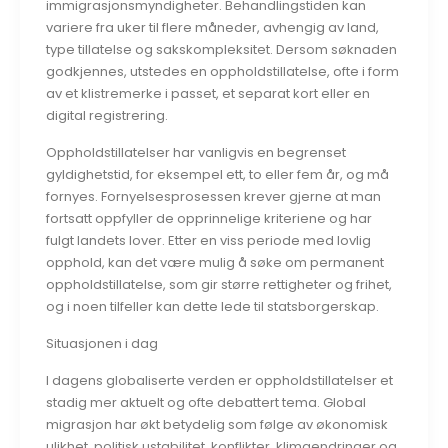
immigrasjonsmyndigheter. Behandlingstiden kan
variere fra uker til flere måneder, avhengig av land,
type tillatelse og sakskompleksitet. Dersom søknaden
godkjennes, utstedes en oppholdstillatelse, ofte i form
av et klistremerke i passet, et separat kort eller en
digital registrering.
Oppholdstillatelser har vanligvis en begrenset
gyldighetstid, for eksempel ett, to eller fem år, og må
fornyes. Fornyelsesprosessen krever gjerne at man
fortsatt oppfyller de opprinnelige kriteriene og har
fulgt landets lover. Etter en viss periode med lovlig
opphold, kan det være mulig å søke om permanent
oppholdstillatelse, som gir større rettigheter og frihet,
og i noen tilfeller kan dette lede til statsborgerskap.
Situasjonen i dag
I dagens globaliserte verden er oppholdstillatelser et
stadig mer aktuelt og ofte debattert tema. Global
migrasjon har økt betydelig som følge av økonomisk
ulikhet, politisk ustabilitet, konflikter, klimaendringer og