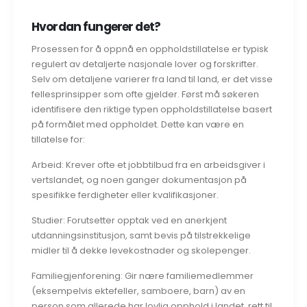
Hvordan fungerer det?
Prosessen for å oppnå en oppholdstillatelse er typisk
regulert av detaljerte nasjonale lover og forskrifter.
Selv om detaljene varierer fra land til land, er det visse
fellesprinsipper som ofte gjelder. Først må søkeren
identifisere den riktige typen oppholdstillatelse basert
på formålet med oppholdet. Dette kan være en
tillatelse for:
Arbeid: Krever ofte et jobbtilbud fra en arbeidsgiver i
vertslandet, og noen ganger dokumentasjon på
spesifikke ferdigheter eller kvalifikasjoner.
Studier: Forutsetter opptak ved en anerkjent
utdanningsinstitusjon, samt bevis på tilstrekkelige
midler til å dekke levekostnader og skolepenger.
Familiegjenforening: Gir nære familiemedlemmer
(eksempelvis ektefeller, samboere, barn) av en
person som allerede har lovlig opphold i landet, rett til