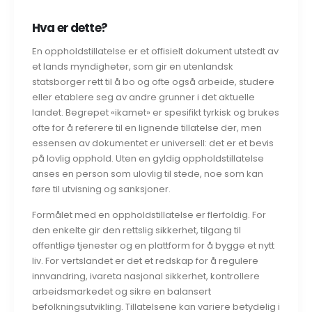
Hva er dette?
En oppholdstillatelse er et offisielt dokument utstedt av
et lands myndigheter, som gir en utenlandsk
statsborger rett til å bo og ofte også arbeide, studere
eller etablere seg av andre grunner i det aktuelle
landet. Begrepet «ikamet» er spesifikt tyrkisk og brukes
ofte for å referere til en lignende tillatelse der, men
essensen av dokumentet er universell: det er et bevis
på lovlig opphold. Uten en gyldig oppholdstillatelse
anses en person som ulovlig til stede, noe som kan
føre til utvisning og sanksjoner.
Formålet med en oppholdstillatelse er flerfoldig. For
den enkelte gir den rettslig sikkerhet, tilgang til
offentlige tjenester og en plattform for å bygge et nytt
liv. For vertslandet er det et redskap for å regulere
innvandring, ivareta nasjonal sikkerhet, kontrollere
arbeidsmarkedet og sikre en balansert
befolkningsutvikling. Tillatelsene kan variere betydelig i