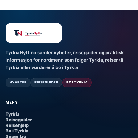
TyrkiaNytt.no samler nyheter, reiseguider og praktisk
informasjon for nordmenn som følger Tyrkia, reiser til
Tyrkia eller vurderer å bo i Tyrkia.
NYHETER
REISEGUIDER
BO I TYRKIA
MENY
Tyrkia
Reiseguider
Reisehjelp
Bo i Tyrkia
Süper Lig