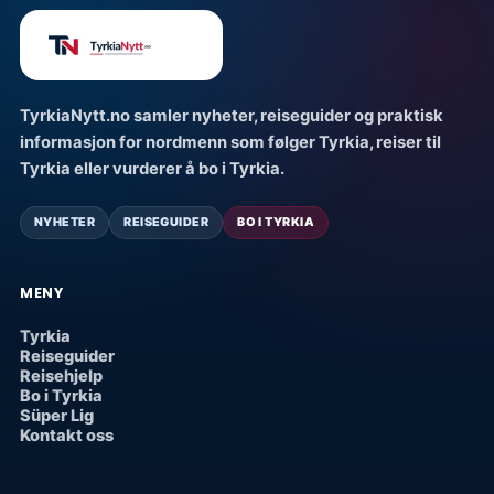
TyrkiaNytt.no samler nyheter, reiseguider og praktisk
informasjon for nordmenn som følger Tyrkia, reiser til
Tyrkia eller vurderer å bo i Tyrkia.
NYHETER
REISEGUIDER
BO I TYRKIA
MENY
Tyrkia
Reiseguider
Reisehjelp
Bo i Tyrkia
Süper Lig
Kontakt oss