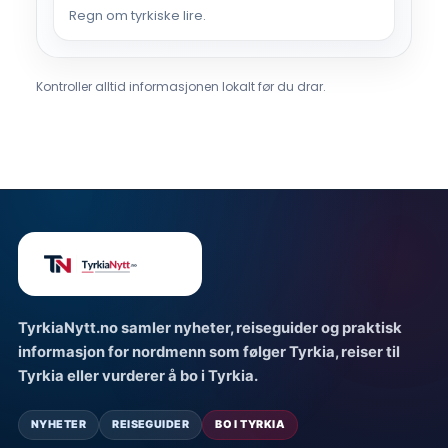
Regn om tyrkiske lire.
Kontroller alltid informasjonen lokalt før du drar.
TyrkiaNytt.no samler nyheter, reiseguider og praktisk
informasjon for nordmenn som følger Tyrkia, reiser til
Tyrkia eller vurderer å bo i Tyrkia.
NYHETER
REISEGUIDER
BO I TYRKIA