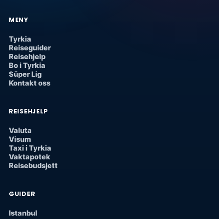
MENY
Tyrkia
Reiseguider
Reisehjelp
Bo i Tyrkia
Süper Lig
Kontakt oss
REISEHJELP
Valuta
Visum
Taxi i Tyrkia
Vaktapotek
Reisebudsjett
GUIDER
Istanbul