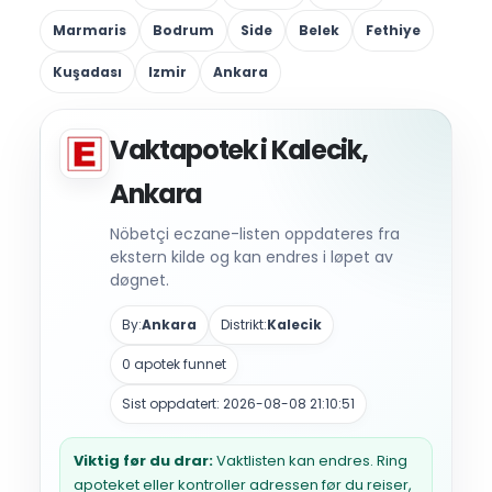
Marmaris
Bodrum
Side
Belek
Fethiye
Kuşadası
Izmir
Ankara
Vaktapotek i Kalecik,
Ankara
Nöbetçi eczane-listen oppdateres fra
ekstern kilde og kan endres i løpet av
døgnet.
By:
Ankara
Distrikt:
Kalecik
0 apotek funnet
Sist oppdatert: 2026-08-08 21:10:51
Viktig før du drar:
Vaktlisten kan endres. Ring
apoteket eller kontroller adressen før du reiser,