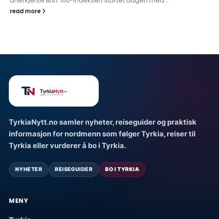
anerkjente BIST 100-indeksen startet dagen med...
read more
TyrkiaNytt.no samler nyheter, reiseguider og praktisk
informasjon for nordmenn som følger Tyrkia, reiser til
Tyrkia eller vurderer å bo i Tyrkia.
NYHETER
REISEGUIDER
BO I TYRKIA
MENY