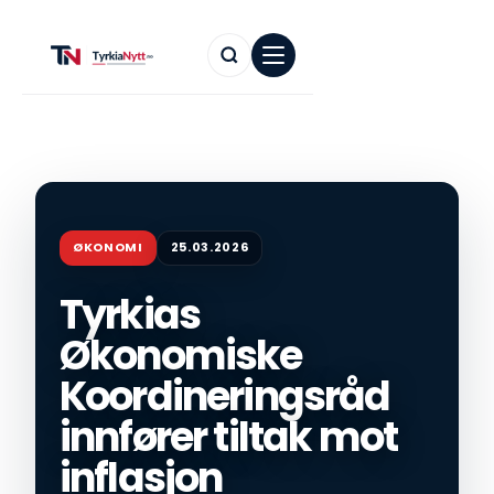
ØKONOMI
25.03.2026
Tyrkias
Økonomiske
Koordineringsråd
innfører tiltak mot
inflasjon