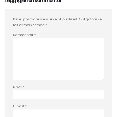
Legg igjen en kommentar
Din e-postadresse vil ikke bli publisert.
Obligatoriske
felt er merket med
*
Kommentar
*
Navn
*
E-post
*