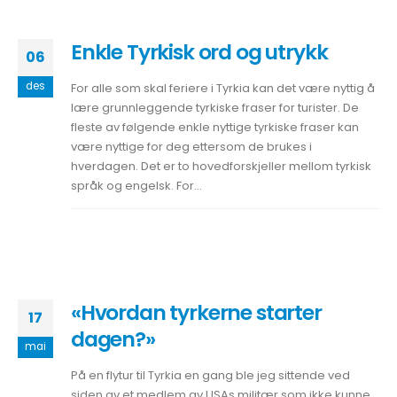
Enkle Tyrkisk ord og utrykk
06
des
For alle som skal feriere i Tyrkia kan det være nyttig å
lære grunnleggende tyrkiske fraser for turister. De
fleste av følgende enkle nyttige tyrkiske fraser kan
være nyttige for deg ettersom de brukes i
hverdagen. Det er to hovedforskjeller mellom tyrkisk
språk og engelsk. For...
«Hvordan tyrkerne starter
17
dagen?»
mai
På en flytur til Tyrkia en gang ble jeg sittende ved
siden av et medlem av USAs militær som ikke kunne