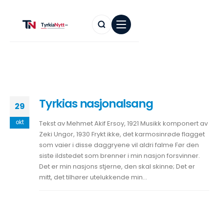
Tyrkias nasjonalsang
29
okt
Tekst av Mehmet Akif Ersoy, 1921 Musikk komponert av
Zeki Ungor, 1930 Frykt ikke, det karmosinrøde flagget
som vaier i disse daggryene vil aldri falme Før den
siste ildstedet som brenner i min nasjon forsvinner.
Det er min nasjons stjerne, den skal skinne; Det er
mitt, det tilhører utelukkende min...