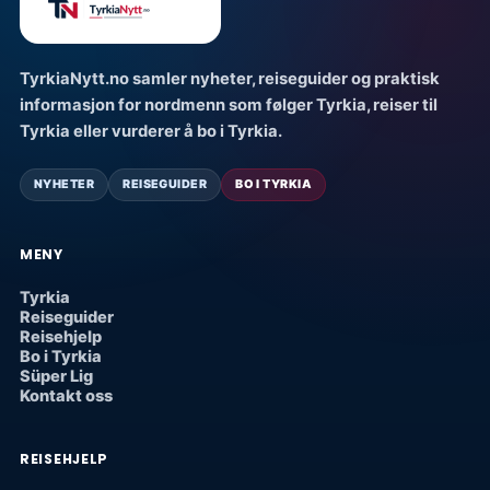
TyrkiaNytt.no samler nyheter, reiseguider og praktisk
informasjon for nordmenn som følger Tyrkia, reiser til
Tyrkia eller vurderer å bo i Tyrkia.
NYHETER
REISEGUIDER
BO I TYRKIA
MENY
Tyrkia
Reiseguider
Reisehjelp
Bo i Tyrkia
Süper Lig
Kontakt oss
REISEHJELP