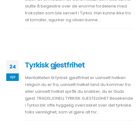
slutte å begeistre over de enorme fordelene med
frokosten som ble servert i Tyrkia. Han kunne ikke tro
at tomater, agurker og oliven kunne...
Tyrkisk gjestfrihet
24
apr
Mentaliteten til tyrkisk gjestfrihet er uansett hvilken
religion du er fra, uansett hvilket land du kommer fra
eller uansett hvilket språk du snakker, du er Guds
gjest. TRADISJONELL TYRKISK GJESTELIGHET Besøkende
i Tyrkia blir ofte hyggelig overrasket over det tyrkiske
folks vennlighet, som vil gjøre alt for...