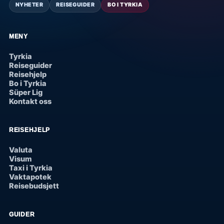
NYHETER
REISEGUIDER
BO I TYRKIA
MENY
Tyrkia
Reiseguider
Reisehjelp
Bo i Tyrkia
Süper Lig
Kontakt oss
REISEHJELP
Valuta
Visum
Taxi i Tyrkia
Vaktapotek
Reisebudsjett
GUIDER