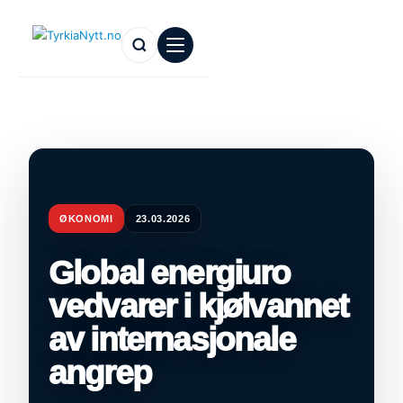
ØKONOMI
23.03.2026
Global energiuro
vedvarer i kjølvannet
av internasjonale
angrep