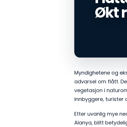
Økt r
Myndighetene og eksp
advarsel om flått. De
vegetasjon i naturom
innbyggere, turiste
Etter uvanlig mye ned
Alanya, blitt betydel