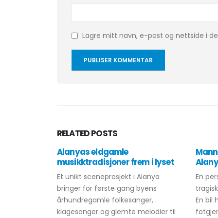
Lagre mitt navn, e-post og nettside i 
RELATED
POSTS
Alanyas eldgamle
Mann 
musikktradisjoner frem i lyset
Alan
Et unikt sceneprosjekt i Alanya
En pers
bringer for første gang byens
tragisk
århundregamle folkesanger,
En bil 
klagesanger og glemte melodier til
fotgje