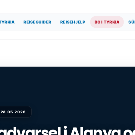
TYRKIA
REISEGUIDER
REISEHJELP
BO I TYRKIA
SÜ
28.05.2026
tadvarsel i Alanya o