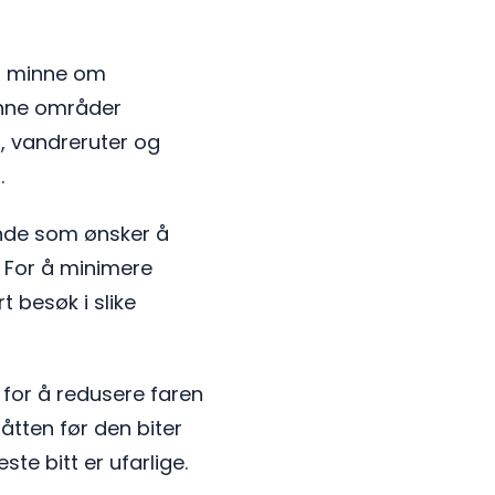
og minne om
rønne områder
, vandreruter og
.
nde som ønsker å
t. For å minimere
t besøk i slike
 for å redusere faren
låtten før den biter
ste bitt er ufarlige.