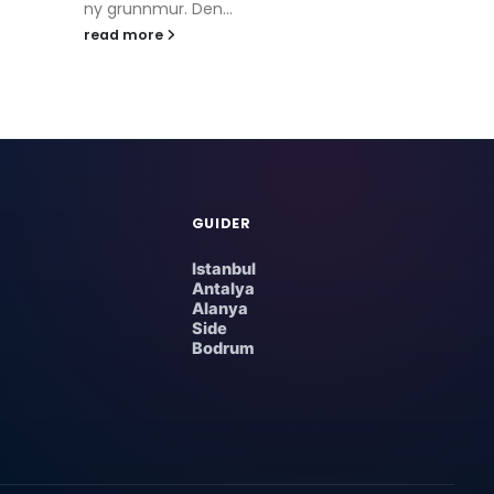
Mahmutlar, 
ny grunnmur. Den...
bekymring for
read more
read more
GUIDER
Istanbul
Antalya
Alanya
Side
Bodrum