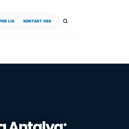
PER LIG
KONTAKT OSS
g Antalya: