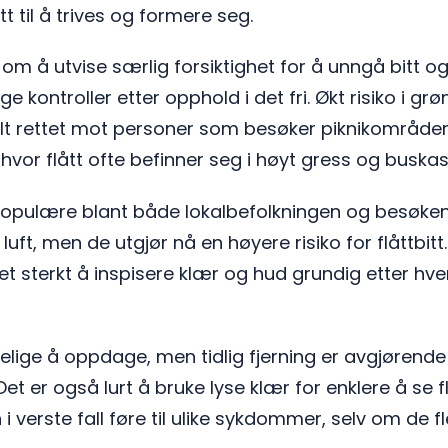
ått til å trives og formere seg.
k om å utvise særlig forsiktighet for å unngå bitt 
ge kontroller etter opphold i det fri. Økt risiko i g
lt rettet mot personer som besøker piknikområder
hvor flått ofte befinner seg i høyt gress og buskas
opulære blant både lokalbefolkningen og besøke
 luft, men de utgjør nå en høyere risiko for flåttbit
et sterkt å inspisere klær og hud grundig etter hver
elige å oppdage, men tidlig fjerning er avgjørende
Det er også lurt å bruke lyse klær for enklere å se f
n i verste fall føre til ulike sykdommer, selv om de fle