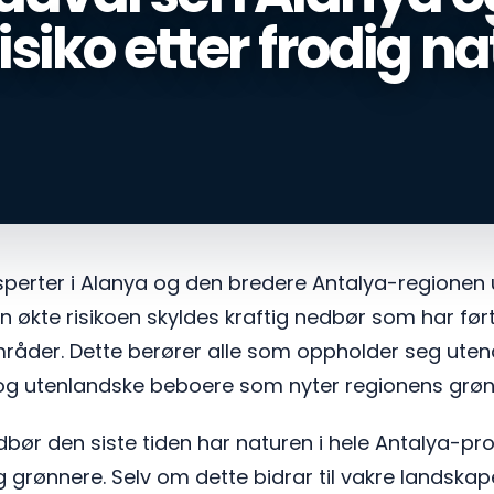
isiko etter frodig n
erter i Alanya og den bredere Antalya-regionen u
n økte risikoen skyldes kraftig nedbør som har ført 
råder. Dette berører alle som oppholder seg utend
r og utenlandske beboere som nyter regionens grøn
bør den siste tiden har naturen i hele Antalya-pro
ig grønnere. Selv om dette bidrar til vakre landska