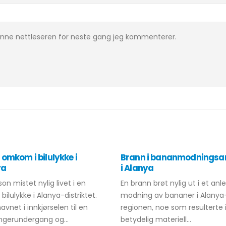
denne nettleseren for neste gang jeg kommenterer.
omkom i bilulykke i
Brann i bananmodningsa
ya
i Alanya
on mistet nylig livet i en
En brann brøt nylig ut i et anl
 bilulykke i Alanya-distriktet.
modning av bananer i Alanya
havnet i innkjørselen til en
regionen, noe som resulterte 
ngerundergang og...
betydelig materiell...