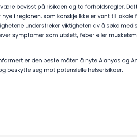
å være bevisst på risikoen og ta forholdsregler. Dett
 nye i regionen, som kanskje ikke er vant til lokale
ighetene understreker viktigheten av å søke medi
lever symptomer som utslett, feber eller muskelsme
informert er den beste måten å nyte Alanyas og A
og beskytte seg mot potensielle helserisikoer.