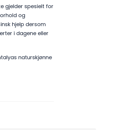
e gjelder spesielt for
 forhold og
sinsk hjelp dersom
rter i dagene eller
ntalyas naturskjønne