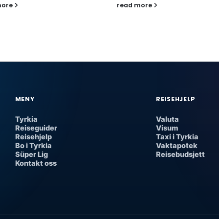
more
read more
MENY
REISEHJELP
Tyrkia
Valuta
Reiseguider
Visum
Reisehjelp
Taxi i Tyrkia
Bo i Tyrkia
Vaktapotek
Süper Lig
Reisebudsjett
Kontakt oss