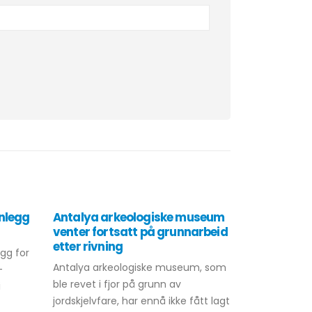
nlegg
Antalya arkeologiske museum
Ny ulykke 
venter fortsatt på grunnarbeid
Ukontrolle
etter rivning
bekymring
egg for
trafikksik
Antalya arkeologiske museum, som
-
En trafikkul
ble revet i fjor på grunn av
i
sted ved et u
jordskjelvfare, har ennå ikke fått lagt