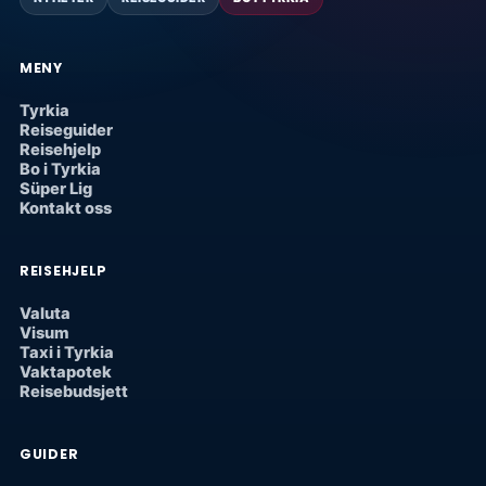
MENY
Tyrkia
Reiseguider
Reisehjelp
Bo i Tyrkia
Süper Lig
Kontakt oss
REISEHJELP
Valuta
Visum
Taxi i Tyrkia
Vaktapotek
Reisebudsjett
GUIDER