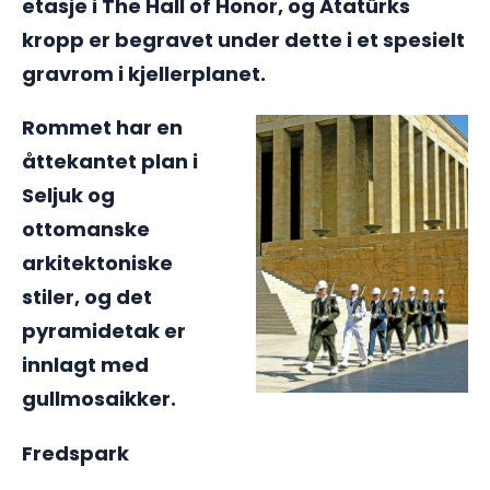
etasje i The Hall of Honor, og Atatürks
kropp er begravet under dette i et spesielt
gravrom i kjellerplanet.
Rommet har en
åttekantet plan i
Seljuk og
ottomanske
arkitektoniske
stiler, og det
pyramidetak er
innlagt med
gullmosaikker.
Fredspark