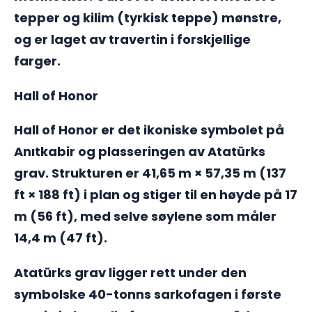
tepper og kilim (tyrkisk teppe) mønstre,
og er laget av travertin i forskjellige
farger.
Hall of Honor
Hall of Honor er det ikoniske symbolet på
Anıtkabir og plasseringen av Atatürks
grav. Strukturen er 41,65 m × 57,35 m (137
ft × 188 ft) i plan og stiger til en høyde på 17
m (56 ft), med selve søylene som måler
14,4 m (47 ft).
Atatürks grav ligger rett under den
symbolske 40-tonns sarkofagen i første