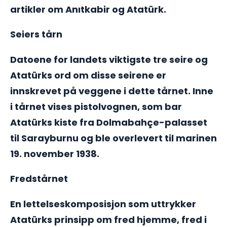
artikler om Anıtkabir og Atatürk.
Seiers tårn
Datoene for landets viktigste tre seire og
Atatürks ord om disse seirene er
innskrevet på veggene i dette tårnet. Inne
i tårnet vises pistolvognen, som bar
Atatürks kiste fra Dolmabahçe-palasset
til Sarayburnu og ble overlevert til marinen
19. november 1938.
Fredstårnet
En lettelseskomposisjon som uttrykker
Atatürks prinsipp om fred hjemme, fred i