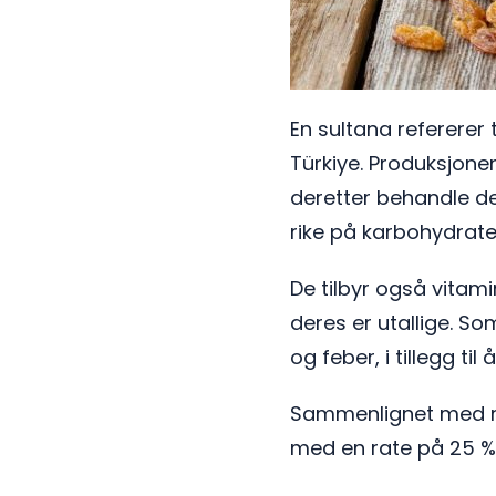
En sultana refererer 
Türkiye. Produksjonen
deretter behandle dem
rike på karbohydrate
De tilbyr også vitami
deres er utallige. So
og feber, i tillegg ti
Sammenlignet med re
med en rate på 25 %,