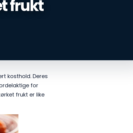
t frukt
sert kosthold. Deres
fordelaktige for
ørket frukt er like