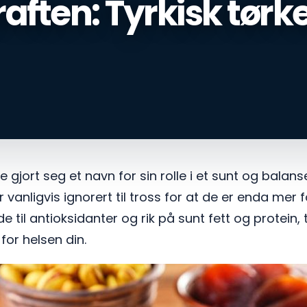
raften: Tyrkisk tørke
de gjort seg et navn for sin rolle i et sunt og balan
r vanligvis ignorert til tross for at de er enda mer 
de til antioksidanter og rik på sunt fett og protein, t
for helsen din.