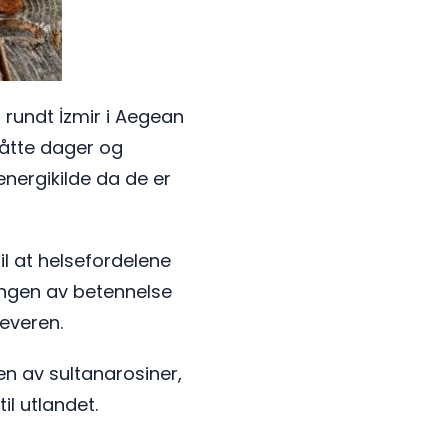
g rundt İzmir i Aegean
 åtte dager og
 energikilde da de er
til at helsefordelene
lingen av betennelse
leveren.
n av sultanarosiner,
l utlandet.