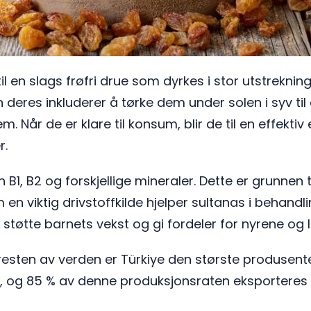
til en slags frøfri drue som dyrkes i stor utstreknin
 deres inkluderer å tørke dem under solen i syv til
. Når de er klare til konsum, blir de til en effektiv
r.
n B1, B2 og forskjellige mineraler. Dette er grunnen 
m en viktig drivstoffkilde hjelper sultanas i behand
l å støtte barnets vekst og gi fordeler for nyrene og 
sten av verden er Türkiye den største produsente
 og 85 % av denne produksjonsraten eksporteres ti