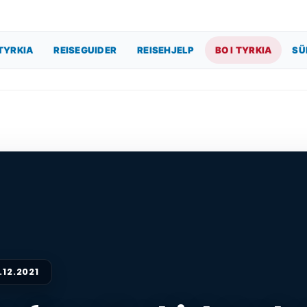
TYRKIA
REISEGUIDER
REISEHJELP
BO I TYRKIA
SÜ
.12.2021