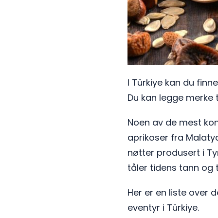
I Türkiye kan du finne
Du kan legge merke ti
Noen av de mest kon
aprikoser fra Malatya
nøtter produsert i T
tåler tidens tann og t
Her er en liste over 
eventyr i Türkiye.