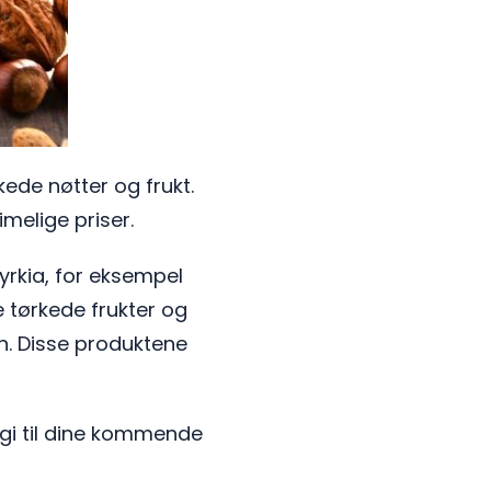
rkede nøtter og frukt.
imelige priser.
rkia, for eksempel
e tørkede frukter og
en. Disse produktene
ergi til dine kommende