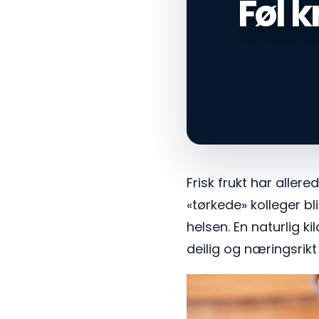
Føl k
Frisk frukt har allere
«tørkede» kolleger bli
helsen. En naturlig kil
deilig og næringsrikt 