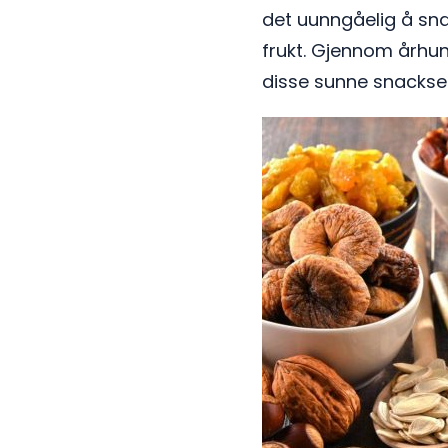
det uunngåelig å snak
frukt. Gjennom århund
disse sunne snacksen