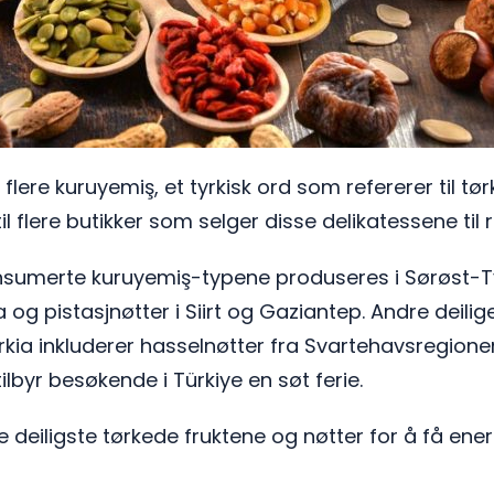
 flere kuruyemiş, et tyrkisk ord som refererer til tø
l flere butikker som selger disse delikatessene til r
sumerte kuruyemiş-typene produseres i Sørøst-Ty
 og pistasjnøtter i Siirt og Gaziantep. Andre deilig
yrkia inkluderer hasselnøtter fra Svartehavsregion
ilbyr besøkende i Türkiye en søt ferie.
de deiligste tørkede fruktene og nøtter for å få en