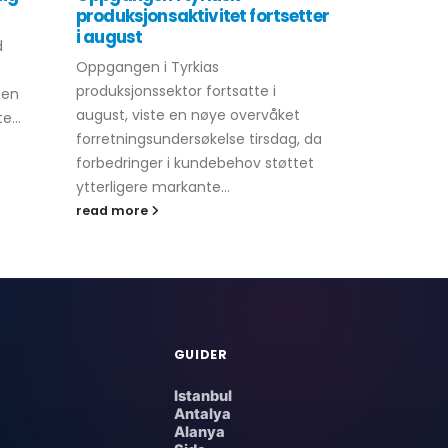
produksjonsaktivitet fortsetter
og USA økt
i august
d
Tyrkias bila
Oppgangen i Tyrkias
forretnings
produksjonssektor fortsatte i
 en
blitt bedre t
august, viste en nøye overvåket
e...
koronavirus
forretningsundersøkelse tirsdag, da
høytstående
forbedringer i kundebehov støttet
read more
ytterligere markante...
read more
GUIDER
Istanbul
Antalya
Alanya