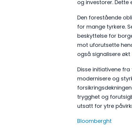
og investorer. Dette 
Den forestående obli
for mange tyrkere. Se
beskyttelse for borg
mot uforutsette hende
også signalisere økt s
Disse initiativene fr
modernisere og styrke
forsikringsdekningen
trygghet og forutsig
utsatt for ytre påvirk
Bloomberght