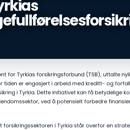
yrkias
efullførelsesforsikr
t for Tyrkias forsikringsforbund (TSB), uttalte nyl
tiden er engasjert i arbeid med kreditt- og forfallsv
ikring i Tyrkia. Dette initiativet kan få betydelige 
endomssektor, ved å potensielt forbedre finansie
 forsikringssektoren i Tyrkia står overfor en strate