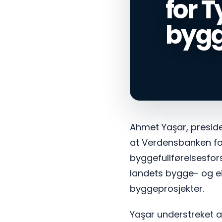
for T
bygg
Ahmet Yaşar, presiden
at Verdensbanken for 
byggefullførelsesfors
landets bygge- og ei
byggeprosjekter.
Yaşar understreket at