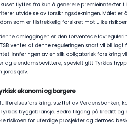
kuset flyttes fra kun å generere premieinntekter ti
iterer utvidelse av forsikringsdekningen. Målet er
om som er tilstrekkelig forsikret mot ulike risikoer
i denne omleggingen er den forventede lovregulerin
 TSB venter at denne reguleringen snart vil bli lagt
et. Innføringen av en slik obligatorisk forsikring vi
r og eiendomsbesittere, spesielt gitt Tyrkias hypp
 jordskjelv.
tyrkisk økonomi og borgere
llførelsesforsikring, støttet av Verdensbanken, kan
e Tyrkias byggebransje. Bedre tilgang på kreditt og
ere risikoen for uferdige prosjekter og dermed bes