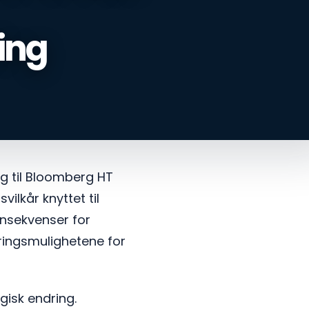
ing
ig til Bloomberg HT
ilkår knyttet til
konsekvenser for
ringsmulighetene for
gisk endring.