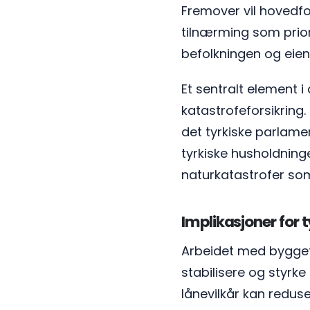
Fremover vil hovedfo
tilnærming som prior
befolkningen og eiend
Et sentralt element 
katastrofeforsikring.
det tyrkiske parlament
tyrkiske husholdninge
naturkatastrofer som
Implikasjoner for 
Arbeidet med byggefu
stabilisere og styrk
lånevilkår kan redus