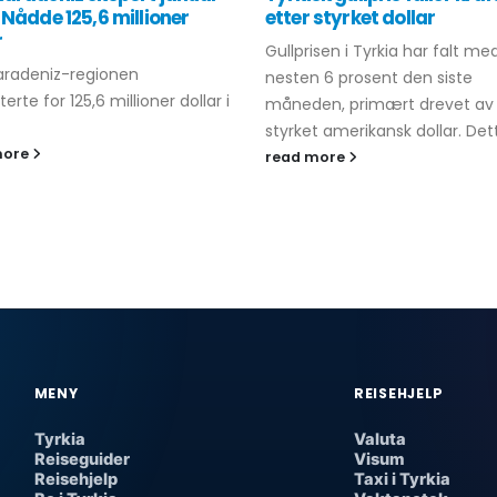
 Nådde 125,6 millioner
etter styrket dollar
r
Gullprisen i Tyrkia har falt me
aradeniz-regionen
nesten 6 prosent den siste
erte for 125,6 millioner dollar i
måneden, primært drevet av
styrket amerikansk dollar. Dett
more
read more
MENY
REISEHJELP
Tyrkia
Valuta
Reiseguider
Visum
Reisehjelp
Taxi i Tyrkia