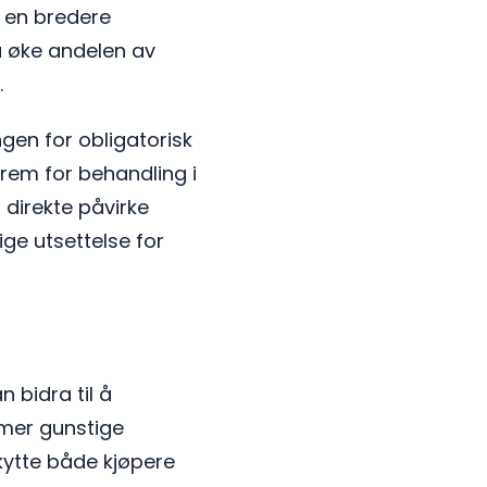
l en bredere
 å øke andelen av
.
gen for obligatorisk
 frem for behandling i
l direkte påvirke
ige utsettelse for
 bidra til å
 mer gunstige
kytte både kjøpere