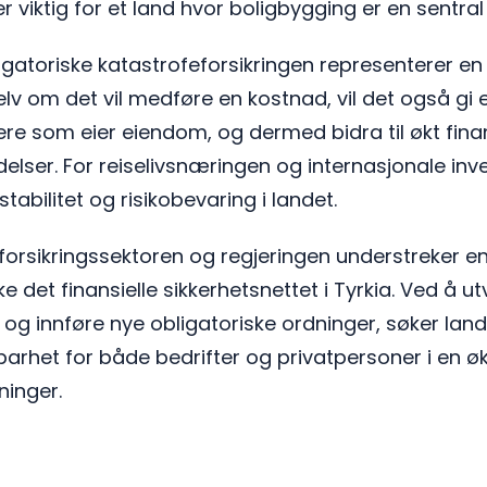
er viktig for et land hvor boligbygging er en sentra
gatoriske katastrofeforsikringen representerer en
lv om det vil medføre en kostnad, vil det også gi 
ere som eier eiendom, og dermed bidra til økt fina
lser. For reiselivsnæringen og internasjonale inves
tabilitet og risikobevaring i landet.
a forsikringssektoren og regjeringen understreker e
 det finansielle sikkerhetsnettet i Tyrkia. Ved å ut
 og innføre nye obligatoriske ordninger, søker lan
barhet for både bedrifter og privatpersoner i en 
ninger.