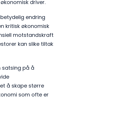
l økonomisk driver.
 betydelig endring
en kritisk økonomisk
nsiell motstandskraft
torer kan slike tiltak
n satsing på å
vide
det å skape større
økonomi som ofte er