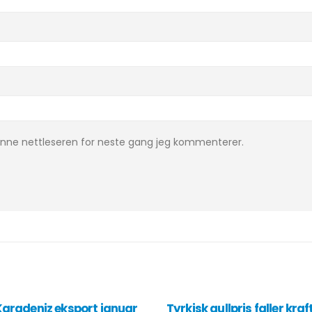
denne nettleseren for neste gang jeg kommenterer.
aradeniz eksport januar
Tyrkisk gullpris faller kraf