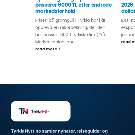
passerer 6000 TL etter endrede
2026:
markedsforhold
dolla
Prisen på gramgull i Tyrkia har i år
Øst-K
opplevd en rekordøkning, der den
eksport
har passert 6000 tyrkiske lira (TL).
januar
Markedsbalansene...
read 
read more
TyrkiaNytt.no samler nyheter, reiseguider og