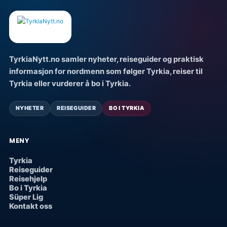
TyrkiaNytt.no samler nyheter, reiseguider og praktisk
informasjon for nordmenn som følger Tyrkia, reiser til
Tyrkia eller vurderer å bo i Tyrkia.
NYHETER
REISEGUIDER
BO I TYRKIA
MENY
Tyrkia
Reiseguider
Reisehjelp
Bo i Tyrkia
Süper Lig
Kontakt oss