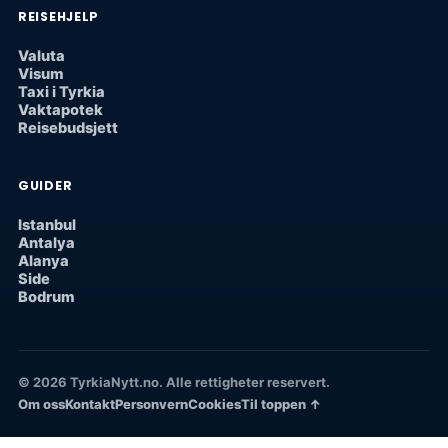
REISEHJELP
Valuta
Visum
Taxi i Tyrkia
Vaktapotek
Reisebudsjett
GUIDER
Istanbul
Antalya
Alanya
Side
Bodrum
© 2026 TyrkiaNytt.no. Alle rettigheter reservert.
Om oss
Kontakt
Personvern
Cookies
Til toppen ↑