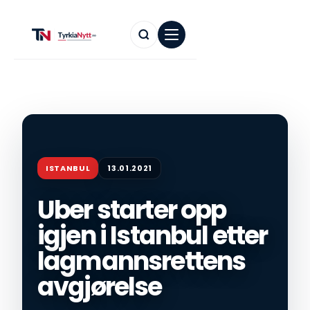
ISTANBUL
13.01.2021
Uber starter opp
igjen i Istanbul etter
lagmannsrettens
avgjørelse