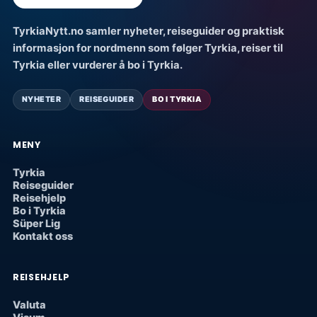
TyrkiaNytt.no samler nyheter, reiseguider og praktisk
informasjon for nordmenn som følger Tyrkia, reiser til
Tyrkia eller vurderer å bo i Tyrkia.
NYHETER
REISEGUIDER
BO I TYRKIA
MENY
Tyrkia
Reiseguider
Reisehjelp
Bo i Tyrkia
Süper Lig
Kontakt oss
REISEHJELP
Valuta