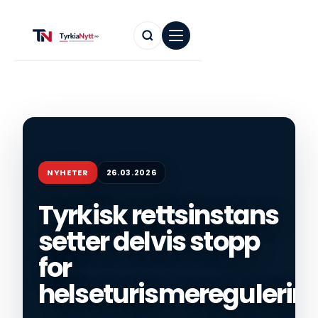
NYHETER
26.03.2026
Tyrkisk rettsinstans
setter delvis stopp
for
helseturismeregulerin