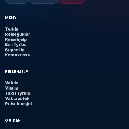
MENY
Tyrkia
Reiseguider
Reisehjelp
Bo i Tyrkia
Süper Lig
Kontakt oss
REISEHJELP
Valuta
Visum
Taxi i Tyrkia
Vaktapotek
Reisebudsjett
GUIDER