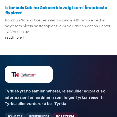
Istanbuls Sabiha Gokcen ble valgt som ‘Årets beste
flyplass’
Istanbuls Sabiha Gokcen internasjonale lufthavn ble fredag ​​
valgt som ”Årets beste flyplass” av Asia Pacific Aviation Center
(CAPA), en av...
read more
TyrkiaNytt.no samler nyheter, reiseguider og praktisk
informasjon for nordmenn som følger Tyrkia, reiser til
Tyrkia eller vurderer å bo i Tyrkia.
NYHETER
REISEGUIDER
BO I TYRKIA