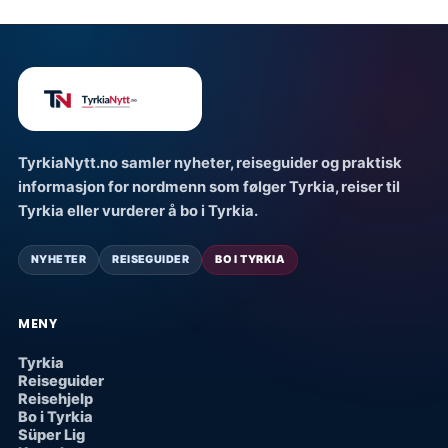
TyrkiaNytt.no samler nyheter, reiseguider og praktisk
informasjon for nordmenn som følger Tyrkia, reiser til
Tyrkia eller vurderer å bo i Tyrkia.
NYHETER
REISEGUIDER
BO I TYRKIA
MENY
Tyrkia
Reiseguider
Reisehjelp
Bo i Tyrkia
Süper Lig