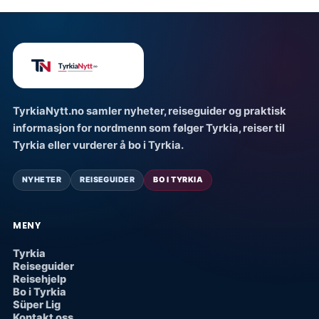
TyrkiaNytt.no samler nyheter, reiseguider og praktisk
informasjon for nordmenn som følger Tyrkia, reiser til
Tyrkia eller vurderer å bo i Tyrkia.
NYHETER
REISEGUIDER
BO I TYRKIA
MENY
Tyrkia
Reiseguider
Reisehjelp
Bo i Tyrkia
Süper Lig
Kontakt oss