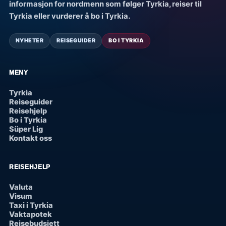
informasjon for nordmenn som følger Tyrkia, reiser til
Tyrkia eller vurderer å bo i Tyrkia.
NYHETER
REISEGUIDER
BO I TYRKIA
MENY
Tyrkia
Reiseguider
Reisehjelp
Bo i Tyrkia
Süper Lig
Kontakt oss
REISEHJELP
Valuta
Visum
Taxi i Tyrkia
Vaktapotek
Reisebudsjett