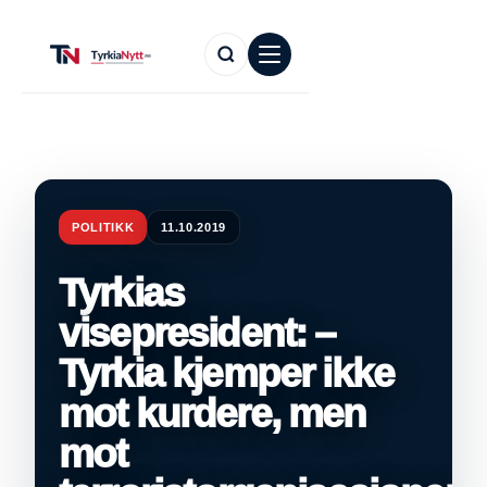
POLITIKK
11.10.2019
Tyrkias
visepresident: –
Tyrkia kjemper ikke
mot kurdere, men
mot