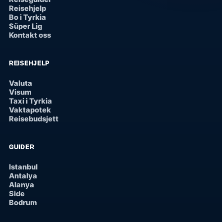
Reisehjelp
Bo i Tyrkia
Süper Lig
Kontakt oss
REISEHJELP
Valuta
Visum
Taxi i Tyrkia
Vaktapotek
Reisebudsjett
GUIDER
Istanbul
Antalya
Alanya
Side
Bodrum