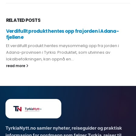
RELATED
POSTS
Verdifullt produkt hentes opp fra jorden i Adana-
fjellene
Et verdifullt produkt hentes møysommelig opp fra jorden i
Adana-provinsen i Tyrkia. Produktet, som utvinnes av
lokalbefolkningen, kan oppnå en...
read more
TyrkiaNytt.no samler nyheter, reiseguider og praktisk
informasjon for nordmenn som følger Tyrkia, reiser til