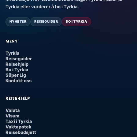
Tyrkia eller vurderer å bo i Tyrkia.
NYHETER
REISEGUIDER
BO I TYRKIA
MENY
Tyrkia
Reiseguider
Reisehjelp
Bo i Tyrkia
Süper Lig
Kontakt oss
REISEHJELP
Valuta
Visum
Taxi i Tyrkia
Vaktapotek
Reisebudsjett