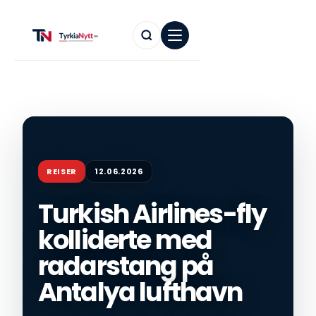
REISER
12.06.2026
Turkish Airlines-fly
kolliderte med
radarstang på
Antalya lufthavn