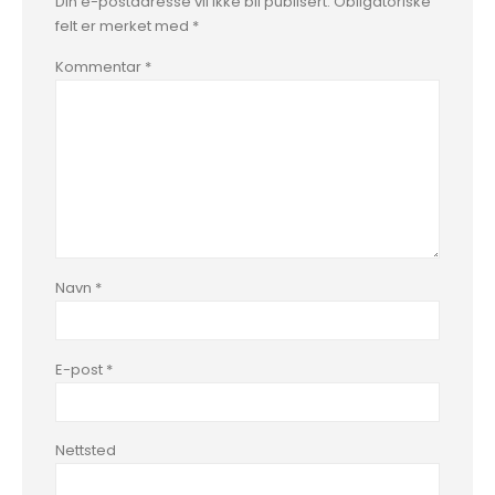
Din e-postadresse vil ikke bli publisert.
Obligatoriske
felt er merket med
*
Kommentar
*
Navn
*
E-post
*
Nettsted