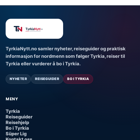
TyrkiaNytt.no samler nyheter, reiseguider og praktisk
informasjon for nordmenn som følger Tyrkia, reiser til
Tyrkia eller vurderer å bo i Tyrkia.
NYHETER
REISEGUIDER
BO I TYRKIA
MENY
Tyrkia
Reiseguider
Reisehjelp
Bo i Tyrkia
Süper Lig
Kontakt oss