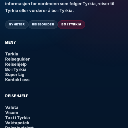
informasjon for nordmenn som følger Tyrkia, reiser til
Tyrkia eller vurderer å bo i Tyrkia.
NYHETER
REISEGUIDER
BO I TYRKIA
MENY
Tyrkia
Reiseguider
Reisehjelp
Bo i Tyrkia
Süper Lig
Kontakt oss
REISEHJELP
Valuta
Visum
Taxi i Tyrkia
Vaktapotek