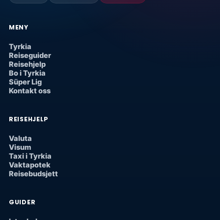
MENY
Tyrkia
Reiseguider
Reisehjelp
Bo i Tyrkia
Süper Lig
Kontakt oss
REISEHJELP
Valuta
Visum
Taxi i Tyrkia
Vaktapotek
Reisebudsjett
GUIDER