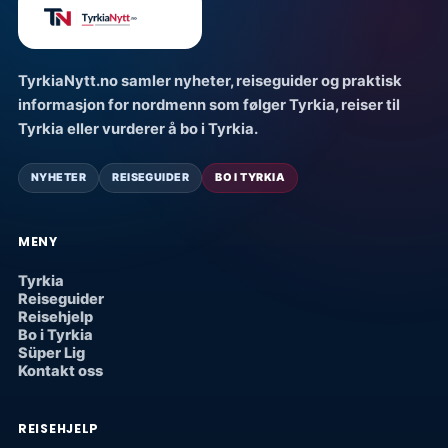
TyrkiaNytt.no samler nyheter, reiseguider og praktisk
informasjon for nordmenn som følger Tyrkia, reiser til
Tyrkia eller vurderer å bo i Tyrkia.
NYHETER
REISEGUIDER
BO I TYRKIA
MENY
Tyrkia
Reiseguider
Reisehjelp
Bo i Tyrkia
Süper Lig
Kontakt oss
REISEHJELP