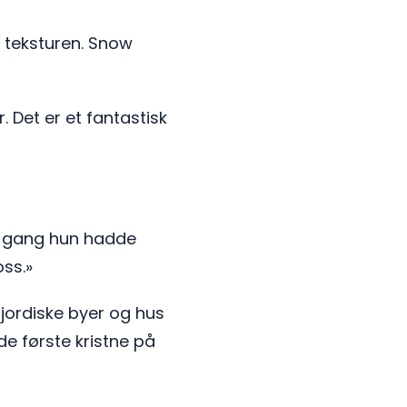
e teksturen. Snow
. Det er et fantastisk
te gang hun hadde
oss.»
rjordiske byer og hus
 de første kristne på