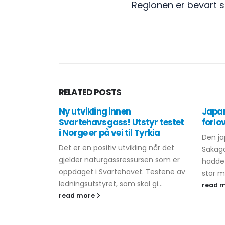
Regionen er bevart 
RELATED
POSTS
Ny utvikling innen
Japan
Svartehavsgass! Utstyr testet
forlo
i Norge er på vei til Tyrkia
Den j
Det er en positiv utvikling når det
Sakaga
gjelder naturgassressursen som er
hadde 
oppdaget i Svartehavet. Testene av
stor m
ledningsutstyret, som skal gi...
read 
read more