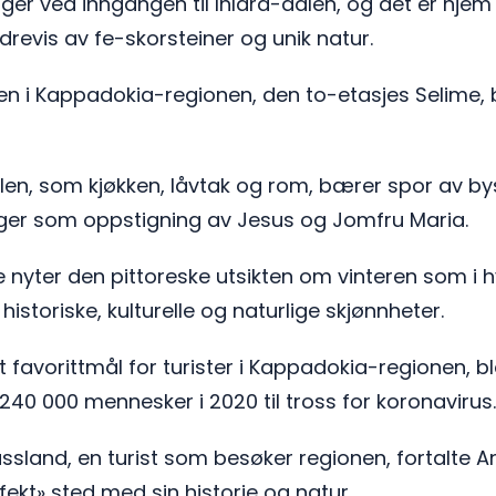
r ved inngangen til Ihlara-dalen, og det er hjem til
evis av fe-skorsteiner og unik natur.
en i Kappadokia-regionen, den to-etasjes Selime, b
en, som kjøkken, låvtak og rom, bærer spor av bys
nger som oppstigning av Jesus og Jomfru Maria.
nyter den pittoreske utsikten om vinteren som i 
storiske, kulturelle og naturlige skjønnheter.
t favorittmål for turister i Kappadokia-regionen, 
240 000 mennesker i 2020 til tross for koronavirus.
ussland, en turist som besøker regionen, fortalte 
fekt» sted med sin historie og natur.