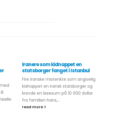
Iranere som kidnappet en
Tyrkia gje
er
statsborger fanget i Istanbul
største an
operasjon
Fire iranske mistenkte som angivelig
land
e med
kidnappet en iransk statsborger og
Den største 
48
krevde en løsesum på 10 000 dollar
det moderne 
isielle
fra familien hans,...
funnet sted
read more
land, sa inn
Süleyman...
read more