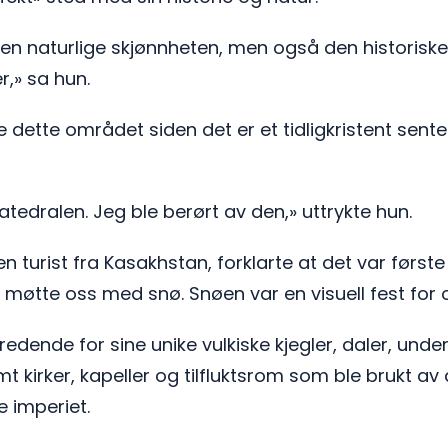
den naturlige skjønnheten, men også den historisk
r,» sa hun.
dette området siden det er et tidligkristent senter
tedralen. Jeg ble berørt av den,» uttrykte hun.
n turist fra Kasakhstan, forklarte at det var førs
e møtte oss med snø. Snøen var en visuell fest for 
edende for sine unike vulkiske kjegler, daler, unde
samt kirker, kapeller og tilfluktsrom som ble brukt av
e imperiet.