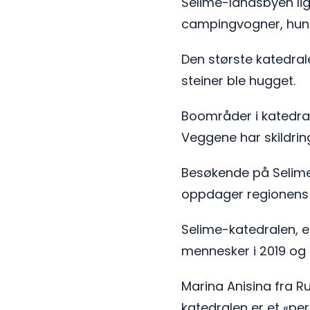
Selime-landsbyen ligge
campingvogner, hundr
Den største katedral
steiner ble hugget.
Boområder i katedral
Veggene har skildri
Besøkende på Selime 
oppdager regionens hi
Selime-katedralen, e
mennesker i 2019 og 
Marina Anisina fra R
katedralen er et «per