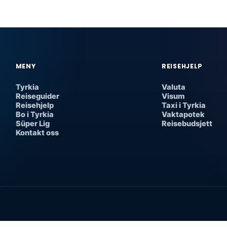
MENY
REISEHJELP
Tyrkia
Valuta
Reiseguider
Visum
Reisehjelp
Taxi i Tyrkia
Bo i Tyrkia
Vaktapotek
Süper Lig
Reisebudsjett
Kontakt oss