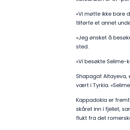
«Vi møtte ikke bare 
tilførte et annet unde
«Jeg ønsket å besøke 
sted.
«Vi besøkte Selime-ka
Shapagat Altayeva, e
vært i Tyrkia. «Selim
Kappadokia er fremtr
skåret inn i fjellet, 
flukt fra det romersk