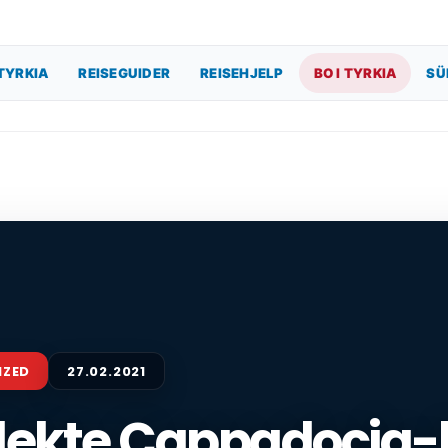
TYRKIA
REISEGUIDER
REISEHJELP
BO I TYRKIA
SÜ
IZED
27.02.2021
ekte Cappadocia-