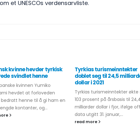
som et UNESCOs verdensarvliste.
sk kvinne hevder tyrkisk
Tyrkias turismeinntekter
vede svindlet henne
doblet seg til 24,5 milliard
dollar i 2021
apanske kvinnen Yumiko
Tyrkias turismeinntekter økt
mi hevdet at forloveden
103 prosent på årsbasis til 24,
bedratt henne til å gi ham en
milliarder dollar i fjor, ifølge off
engde kontanter, og...
data utgitt 31. januar,...
more
read more