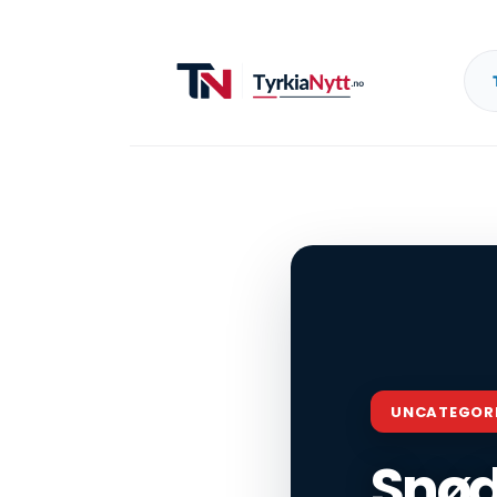
UNCATEGOR
Snød