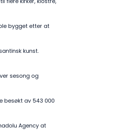
 flere kirker, klostre,
le bygget etter at
antinsk kunst.
hver sesong og
ble besøkt av 543 000
Anadolu Agency at