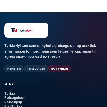
TyrkiaNytt.no samler nyheter, reiseguider og praktisk
informasjon for nordmenn som følger Tyrkia, reiser til
Tyrkia eller vurderer å bo i Tyrkia.
NYHETER
REISEGUIDER
BO I TYRKIA
MENY
Tyrkia
Reiseguider
Reisehjelp
Bo i Tyrkia