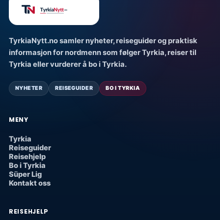
TyrkiaNytt.no samler nyheter, reiseguider og praktisk
informasjon for nordmenn som følger Tyrkia, reiser til
Tyrkia eller vurderer å bo i Tyrkia.
NYHETER
REISEGUIDER
BO I TYRKIA
MENY
Tyrkia
Reiseguider
Reisehjelp
Bo i Tyrkia
Süper Lig
Kontakt oss
REISEHJELP