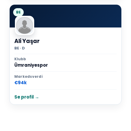
BE
Ali Yaşar
BE · D
Klubb
Ümraniyespor
Markedsverdi
€94k
Se profil →