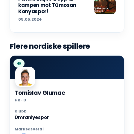
kampen mot Tümosan
Konyaspor!
05.05.2024
Flere nordiske spillere
HR
Tomislav Glumac
HR · D
Klubb
Ümraniyespor
Markedsverdi