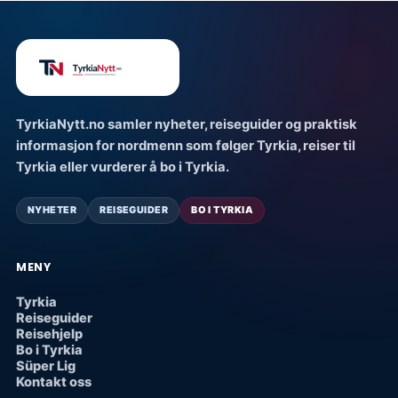
TyrkiaNytt.no samler nyheter, reiseguider og praktisk
informasjon for nordmenn som følger Tyrkia, reiser til
Tyrkia eller vurderer å bo i Tyrkia.
NYHETER
REISEGUIDER
BO I TYRKIA
MENY
Tyrkia
Reiseguider
Reisehjelp
Bo i Tyrkia
Süper Lig
Kontakt oss