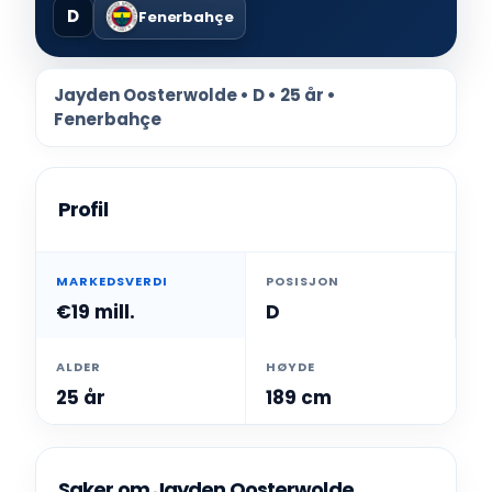
D
Fenerbahçe
Jayden Oosterwolde • D • 25 år •
Fenerbahçe
Profil
MARKEDSVERDI
POSISJON
€19 mill.
D
ALDER
HØYDE
25 år
189 cm
Saker om Jayden Oosterwolde