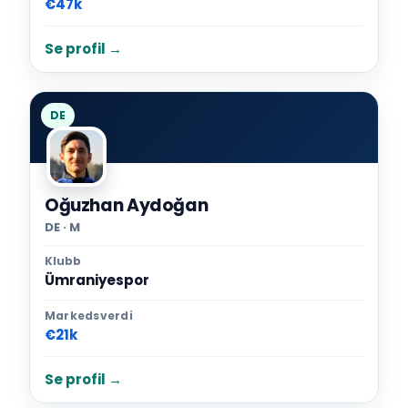
€47k
Se profil →
DE
Oğuzhan Aydoğan
DE · M
Klubb
Ümraniyespor
Markedsverdi
€21k
Se profil →