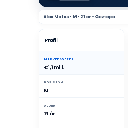
Alex Matos • M • 21 år • Göztepe
Profil
MARKEDSVERDI
€1,1 mill.
POSISJON
M
ALDER
21 år