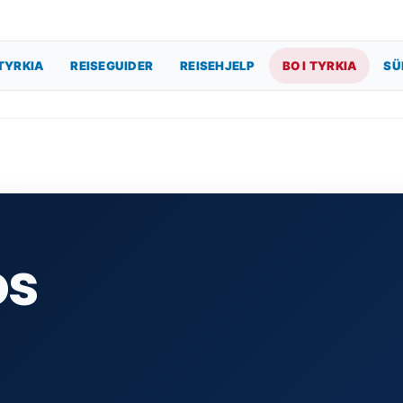
TYRKIA
REISEGUIDER
REISEHJELP
BO I TYRKIA
SÜ
os