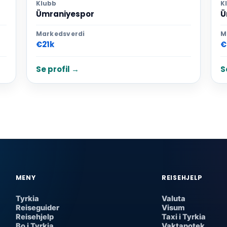
Klubb
K
Ümraniyespor
Ü
Markedsverdi
M
€21k
€
Se profil →
S
MENY
REISEHJELP
Tyrkia
Valuta
Reiseguider
Visum
Reisehjelp
Taxi i Tyrkia
Bo i Tyrkia
Vaktapotek