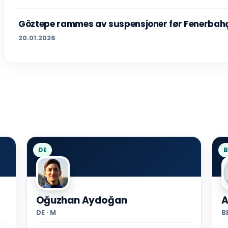
Göztepe rammes av suspensjoner før Fenerba
20.01.2026
DE
B
Oğuzhan Aydoğan
A
DE · M
BE