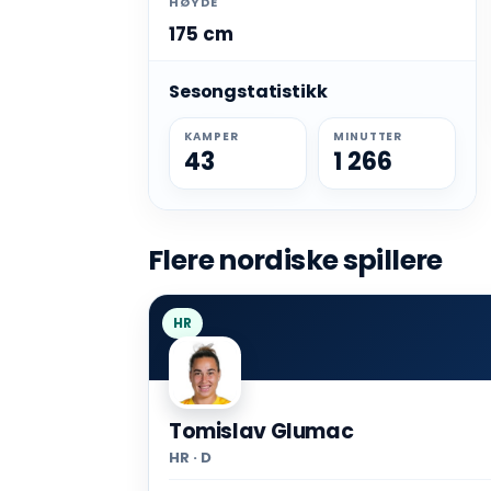
HØYDE
175 cm
Sesongstatistikk
KAMPER
MINUTTER
43
1 266
Flere nordiske spillere
HR
Tomislav Glumac
HR · D