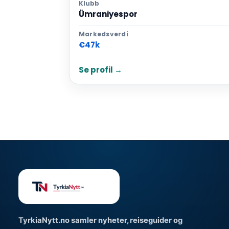
Klubb
Ümraniyespor
Markedsverdi
€47k
Se profil →
TyrkiaNytt.no samler nyheter, reiseguider og