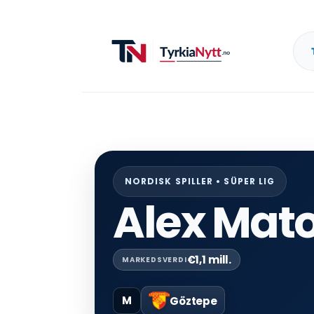
NORDISK SPILLER • SÜPER LIG
Alex Mat
€1,1 mill.
MARKEDSVERDI
M
Göztepe