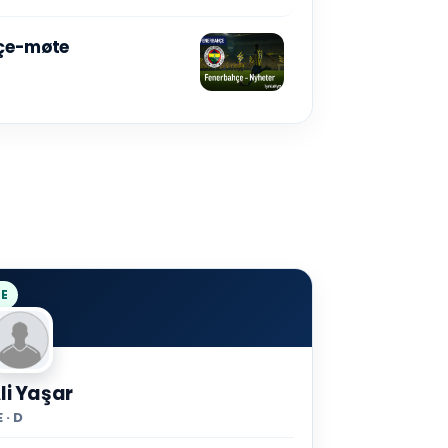
hçe-møte
E
li Yaşar
 · D