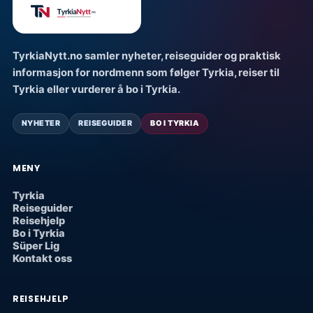
TyrkiaNytt.no samler nyheter, reiseguider og praktisk
informasjon for nordmenn som følger Tyrkia, reiser til
Tyrkia eller vurderer å bo i Tyrkia.
NYHETER
REISEGUIDER
BO I TYRKIA
MENY
Tyrkia
Reiseguider
Reisehjelp
Bo i Tyrkia
Süper Lig
Kontakt oss
REISEHJELP