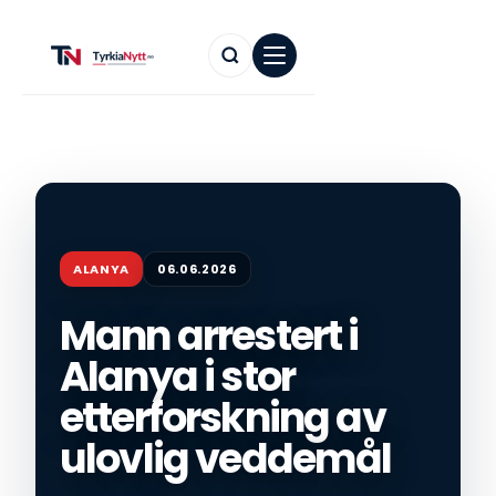
ALANYA
06.06.2026
Mann arrestert i
Alanya i stor
etterforskning av
ulovlig veddemål