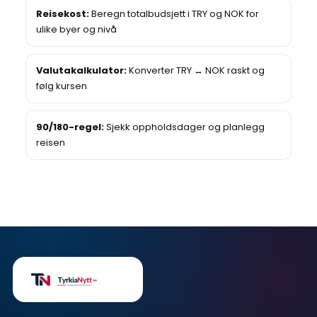
Reisekost:
Beregn totalbudsjett i TRY og NOK for
ulike byer og nivå
Valutakalkulator:
Konverter TRY ↔ NOK raskt og
følg kursen
90/180-regel:
Sjekk oppholdsdager og planlegg
reisen