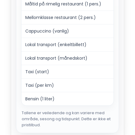
Måltid på rimelig restaurant (1 pers.)
500
Mellomklasse restaurant (2 pers.)
2,20
Cappuccino (vanlig)
175
Lokal transport (enkeltbillett)
35
Lokal transport (månedskort)
2,74
Taxi (start)
54
Taxi (per km)
36
Bensin (1 liter)
54
Tallene er veiledende og kan variere med
område, sesong og tidspunkt. Dette er ikke et
pristilbud.