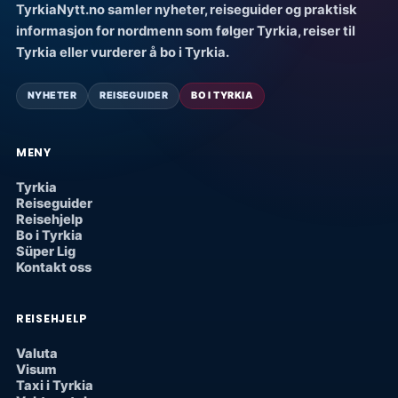
TyrkiaNytt.no samler nyheter, reiseguider og praktisk
informasjon for nordmenn som følger Tyrkia, reiser til
Tyrkia eller vurderer å bo i Tyrkia.
NYHETER
REISEGUIDER
BO I TYRKIA
MENY
Tyrkia
Reiseguider
Reisehjelp
Bo i Tyrkia
Süper Lig
Kontakt oss
REISEHJELP
Valuta
Visum
Taxi i Tyrkia