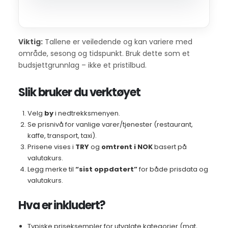
Viktig:
Tallene er veiledende og kan variere med
område, sesong og tidspunkt. Bruk dette som et
budsjettgrunnlag – ikke et pristilbud.
Slik bruker du verktøyet
Velg
by
i nedtrekksmenyen.
Se prisnivå for vanlige varer/tjenester (restaurant,
kaffe, transport, taxi).
Prisene vises i
TRY
og
omtrent i NOK
basert på
valutakurs.
Legg merke til
“sist oppdatert”
for både prisdata og
valutakurs.
Hva er inkludert?
Typiske priseksempler for utvalgte kategorier (mat,