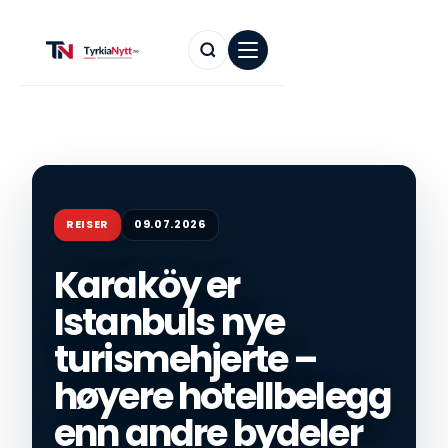
REISER
09.07.2026
Karaköy er
Istanbuls nye
turismehjerte –
høyere hotellbelegg
enn andre bydeler