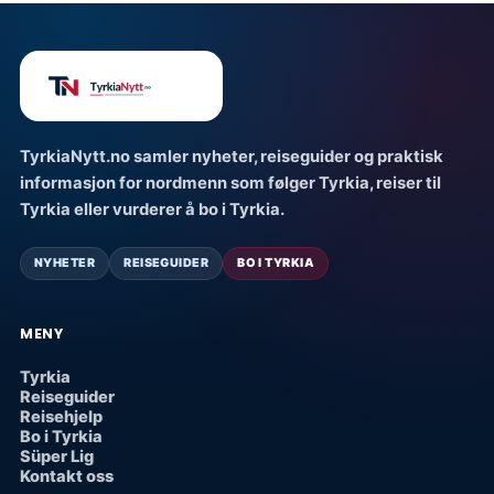
TyrkiaNytt.no samler nyheter, reiseguider og praktisk
informasjon for nordmenn som følger Tyrkia, reiser til
Tyrkia eller vurderer å bo i Tyrkia.
NYHETER
REISEGUIDER
BO I TYRKIA
MENY
Tyrkia
Reiseguider
Reisehjelp
Bo i Tyrkia
Süper Lig
Kontakt oss