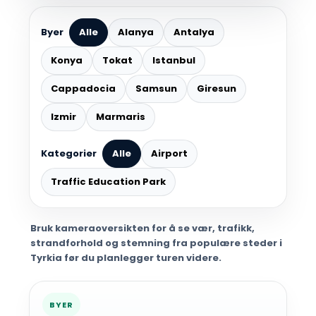
Byer
Alle
Alanya
Antalya
Konya
Tokat
Istanbul
Cappadocia
Samsun
Giresun
Izmir
Marmaris
Kategorier
Alle
Airport
Traffic Education Park
Bruk kameraoversikten for å se vær, trafikk,
strandforhold og stemning fra populære steder i
Tyrkia før du planlegger turen videre.
BYER