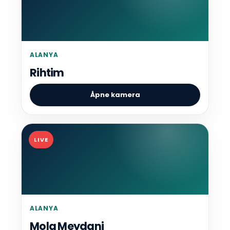
ALANYA
Rihtim
Åpne kamera
LIVE
ALANYA
Mola Meydani