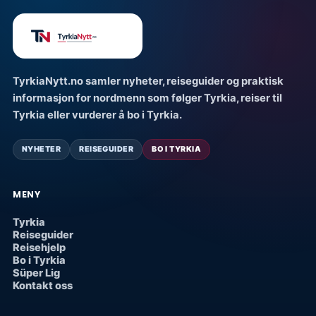
TyrkiaNytt.no samler nyheter, reiseguider og praktisk
informasjon for nordmenn som følger Tyrkia, reiser til
Tyrkia eller vurderer å bo i Tyrkia.
NYHETER
REISEGUIDER
BO I TYRKIA
MENY
Tyrkia
Reiseguider
Reisehjelp
Bo i Tyrkia
Süper Lig
Kontakt oss