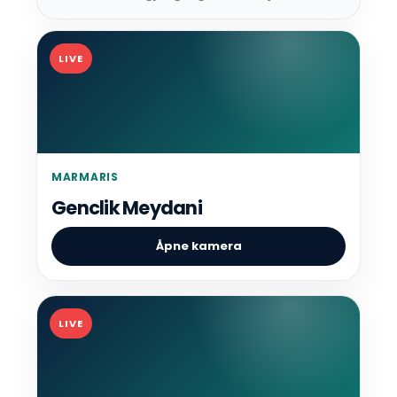
LIVE
MARMARIS
Genclik Meydani
Åpne kamera
LIVE