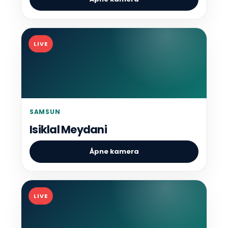
LIVE
SAMSUN
Isiklal Meydani
Åpne kamera
LIVE