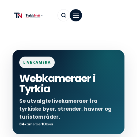
LIVEKAMERA
Webkameraer i
Tyrkia
Se utvalgte livekameraer fra
tyrkiske byer, strender, havner og
turistområder.
34
10
kameraer
byer