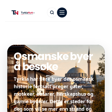
Osmanske byer
å besøke
Tyrkia har flere byer der osmansk
historie fortsatt preger gater,
moskeer, basarer, herskapshus og
gamle bydeler. Dette er steder for
deg som vil se mer enn strand og