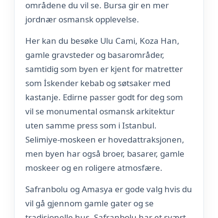
områdene du vil se. Bursa gir en mer
jordnær osmansk opplevelse.
Her kan du besøke Ulu Cami, Koza Han,
gamle gravsteder og basarområder,
samtidig som byen er kjent for matretter
som İskender kebab og søtsaker med
kastanje. Edirne passer godt for deg som
vil se monumental osmansk arkitektur
uten samme press som i Istanbul.
Selimiye-moskeen er hovedattraksjonen,
men byen har også broer, basarer, gamle
moskeer og en roligere atmosfære.
Safranbolu og Amasya er gode valg hvis du
vil gå gjennom gamle gater og se
tradisjonelle hus. Safranbolu har et svært