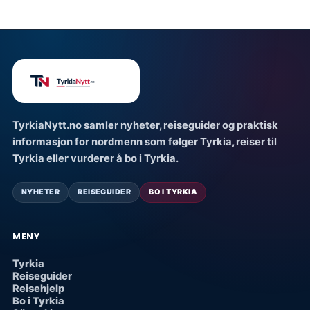
TyrkiaNytt.no samler nyheter, reiseguider og praktisk
informasjon for nordmenn som følger Tyrkia, reiser til
Tyrkia eller vurderer å bo i Tyrkia.
NYHETER
REISEGUIDER
BO I TYRKIA
MENY
Tyrkia
Reiseguider
Reisehjelp
Bo i Tyrkia