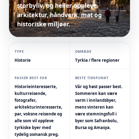
storbyliv, og heller oppleve
arkitektur, håndverk, mat og
historiske miljøer.
TYPE
OMRÅDE
Historie
Tyrkia / flere regioner
PASSER BEST FOR
BESTE TIDSPUNKT
Historieinteresserte,
Vår og høst passer best.
kulturreisende,
Sommeren kan være
fotografer,
varm i innlandsbyer,
arkitekturinteresserte,
mens vinteren kan
par, voksne reisende og
være stemningsfull i
alle som vil oppleve
byer som Safranbolu,
tyrkiske byer med
Bursa og Amasya.
tydelig osmansk preg.