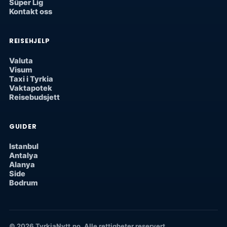
Süper Lig
Kontakt oss
REISEHJELP
Valuta
Visum
Taxi i Tyrkia
Vaktapotek
Reisebudsjett
GUIDER
Istanbul
Antalya
Alanya
Side
Bodrum
© 2026 TyrkiaNytt.no. Alle rettigheter reservert.