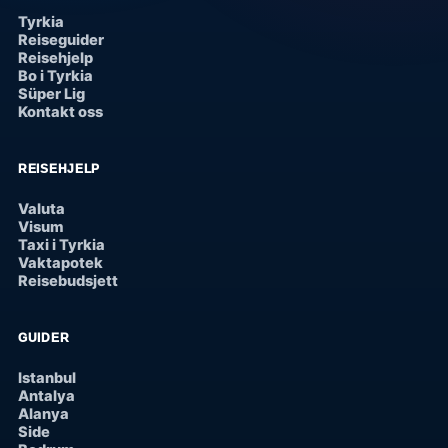
Tyrkia
Reiseguider
Reisehjelp
Bo i Tyrkia
Süper Lig
Kontakt oss
REISEHJELP
Valuta
Visum
Taxi i Tyrkia
Vaktapotek
Reisebudsjett
GUIDER
Istanbul
Antalya
Alanya
Side