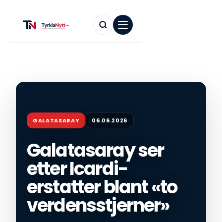
GALATASARAY
06.06.2026
Galatasaray ser
etter Icardi-
erstatter blant «to
verdensstjerner»