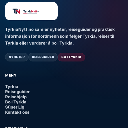
TyrkiaNytt.no samler nyheter, reiseguider og praktisk
informasjon for nordmenn som følger Tyrkia, reiser til
Tyrkia eller vurderer å bo i Tyrkia.
NYHETER
REISEGUIDER
BO I TYRKIA
MENY
Tyrkia
Reiseguider
Reisehjelp
Bo i Tyrkia
Süper Lig
Kontakt oss