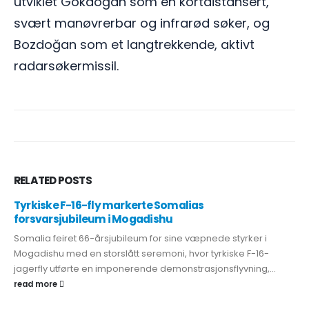
utviklet Gökdoğan som en kortdistansert,
svært manøvrerbar og infrarød søker, og
Bozdoğan som et langtrekkende, aktivt
radarsøkermissil.
RELATED
POSTS
Tyrkiske F-16-fly markerte Somalias
forsvarsjubileum i Mogadishu
Somalia feiret 66-årsjubileum for sine væpnede styrker i
Mogadishu med en storslått seremoni, hvor tyrkiske F-16-
jagerfly utførte en imponerende demonstrasjonsflyvning,...
read more