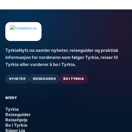
TyrkiaNytt.no samler nyheter, reiseguider og praktisk
informasjon for nordmenn som følger Tyrkia, reiser til
Tyrkia eller vurderer å bo i Tyrkia.
NYHETER
REISEGUIDER
BO I TYRKIA
MENY
Tyrkia
Reiseguider
Reisehjelp
Bo i Tyrkia
Süper Lig