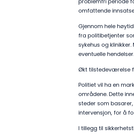
problemfri periode f
omfattende innsatsen
Gjennom hele høytiden
fra politibetjenter s
sykehus og klinikker
eventuelle hendelser
Økt tilstedeværelse
Politiet vil ha en m
områdene. Dette inne
steder som basarer, 
intervensjon, for å 
I tillegg til sikkerh