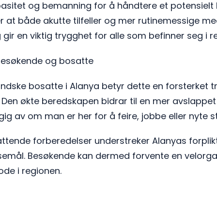
sitet og bemanning for å håndtere et potensielt 
er at både akutte tilfeller og mer rutinemessige me
g gir en viktig trygghet for alle som befinner seg i 
 besøkende og bosatte
andske bosatte i Alanya betyr dette en forsterket tr
r. Den økte beredskapen bidrar til en mer avslappet
ig av om man er her for å feire, jobbe eller nyte st
ende forberedelser understreker Alanyas forplikte
reisemål. Besøkende kan dermed forvente en velorga
de i regionen.