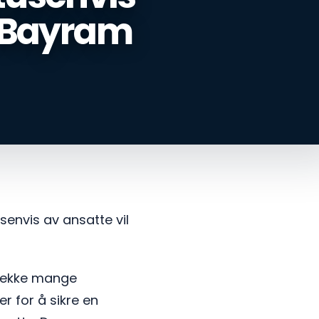
n Bayram
envis av ansatte vil
 trekke mange
r for å sikre en