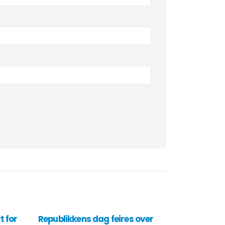
 for
Republikkens dag feires over
Antalyas 