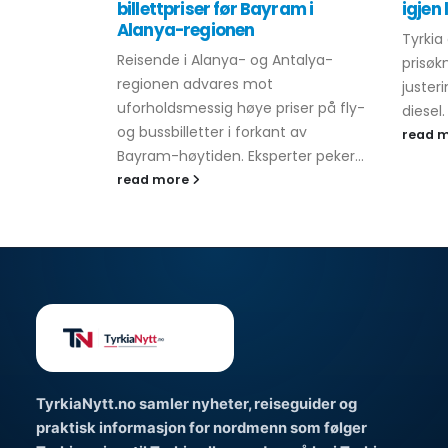
billettpriser før Bayram i
igjen 
Alanya-regionen
Tyrkia
Reisende i Alanya- og Antalya-
prisøk
regionen advares mot
juster
uforholdsmessig høye priser på fly-
diesel
og bussbilletter i forkant av
read 
Bayram-høytiden. Eksperter peker...
read more
TyrkiaNytt.no samler nyheter, reiseguider og
praktisk informasjon for nordmenn som følger