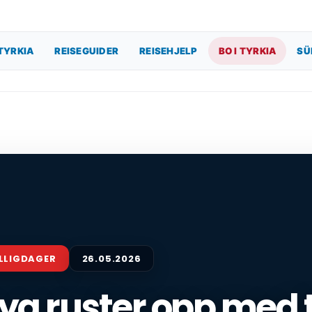
TYRKIA
REISEGUIDER
REISEHJELP
BO I TYRKIA
SÜ
ELLIGDAGER
26.05.2026
ya ruster opp med 