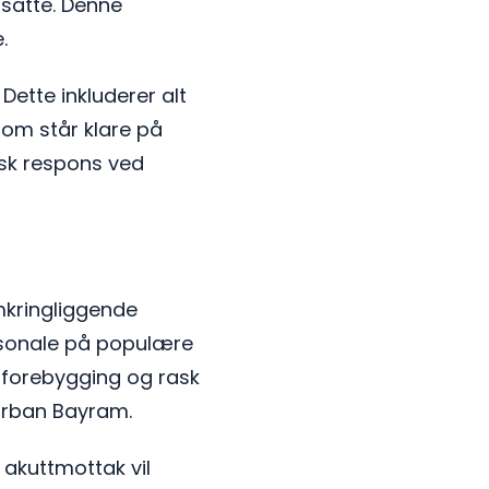
osatte. Denne
.
 Dette inkluderer alt
 som står klare på
ask respons ved
omkringliggende
ersonale på populære
å forebygging og rask
Kurban Bayram.
g akuttmottak vil