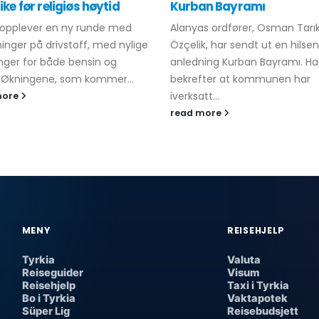
like før religiøs høytid
Kurban Bayramı
 opplever en ny runde med
Alanyas ordfører, Osman Tarı
ninger på drivstoff, med nylige
Özçelik, har sendt ut en hilsen
inger for både bensin og
anledning Kurban Bayramı. H
. Økningene, som kommer...
bekrefter at kommunen har
iverksatt...
more
read more
MENY
REISEHJELP
Tyrkia
Valuta
Reiseguider
Visum
Reisehjelp
Taxi i Tyrkia
Bo i Tyrkia
Vaktapotek
Süper Lig
Reisebudsjett