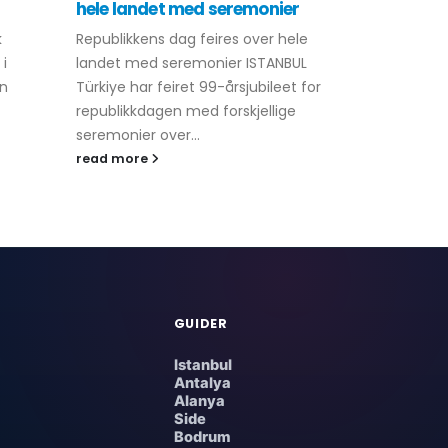
hele landet med seremonier
tilbyr grat
under Kur
k
Republikkens dag feires over hele
Antalya for
 i
landet med seremonier ISTANBUL
Bayram, som
an
Türkiye har feiret 99-årsjubileet for
2026. Stor
republikkdagen med forskjellige
gratis kolle
seremonier over...
tjenester for.
read more
read more
GUIDER
Istanbul
Antalya
Alanya
Side
Bodrum