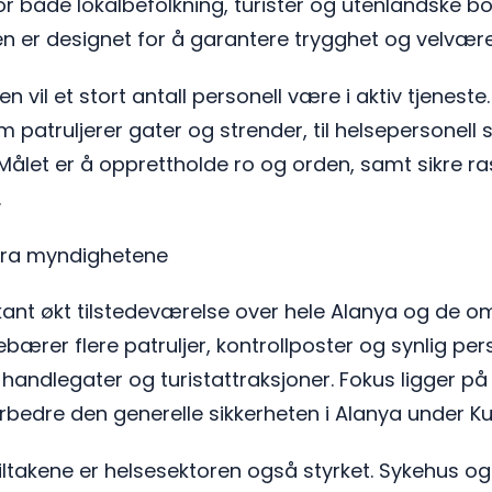
or både lokalbefolkning, turister og utenlandske b
 er designet for å garantere trygghet og velvære
 vil et stort antall personell være i aktiv tjeneste.
om patruljerer gater og strender, til helsepersonell
. Målet er å opprettholde ro og orden, samt sikre r
.
 fra myndighetene
arkant økt tilstedeværelse over hele Alanya og de 
bærer flere patruljer, kontrollposter og synlig p
handlegater og turistattraksjoner. Fokus ligger p
forbedre den generelle sikkerheten i Alanya under 
etstiltakene er helsesektoren også styrket. Sykehus o