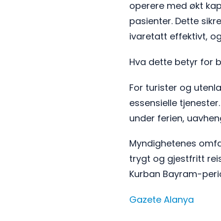
operere med økt kapa
pasienter. Dette sikr
ivaretatt effektivt, o
Hva dette betyr for
For turister og utenl
essensielle tjeneste
under ferien, uavheng
Myndighetenes omfatt
trygt og gjestfritt 
Kurban Bayram-perio
Gazete Alanya