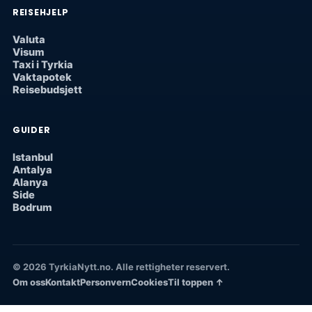
REISEHJELP
Valuta
Visum
Taxi i Tyrkia
Vaktapotek
Reisebudsjett
GUIDER
Istanbul
Antalya
Alanya
Side
Bodrum
© 2026 TyrkiaNytt.no. Alle rettigheter reservert.
Om oss
Kontakt
Personvern
Cookies
Til toppen ↑