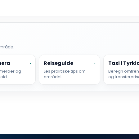
område.
mera
Reiseguide
Taxi i Tyrki
›
›
meraer og
Les praktiske tips om
Beregn omtrent
hold.
området.
og transferpris