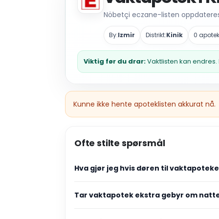
Nöbetçi eczane-listen oppdateres 
By:
Izmir
Distrikt:
Kinik
0 apotek
Viktig før du drar:
Vaktlisten kan endres. 
Kunne ikke hente apoteklisten akkurat nå.
Ofte stilte spørsmål
Hva gjør jeg hvis døren til vaktapotek
Tar vaktapotek ekstra gebyr om natt