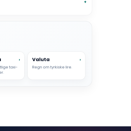
a
Valuta
›
›
lige taxi-
Regn om tyrkiske lire.
er.