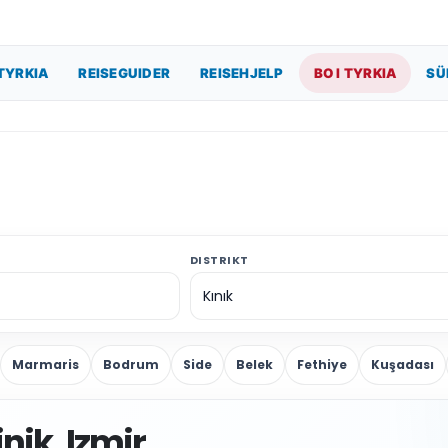
TYRKIA
REISEGUIDER
REISEHJELP
BO I TYRKIA
SÜ
DISTRIKT
Marmaris
Bodrum
Side
Belek
Fethiye
Kuşadası
nik, Izmir